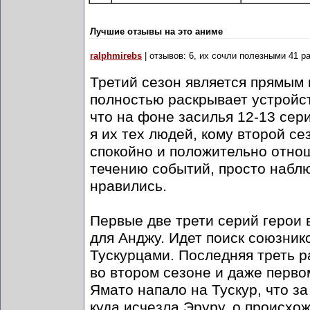
Лучшие отзывы на это аниме
ralphmirebs
| отзывов: 6, их сочли полезными 41 р
Третий сезон является прямым 
полностью раскрывает устройст
что на фоне засилья 12-13 сер
я их тех людей, кому второй се
спокойно и положительно отнош
течению событий, просто наблю
нравились.
Первые две трети серий герои 
для Анджу. Идет поиск союзник
Тускурцами. Последняя треть р
во втором сезоне и даже перво
Ямато напало на Тускур, что з
куда исчезла Эруру, о происхо