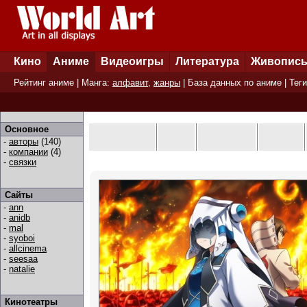
Кино
Аниме
Видеоигры
Литература
Живопис
Рейтинг аниме
| Манга:
алфавит
,
жанры
|
База данных по аниме
|
Теги
Основное
-
авторы
(140)
-
компании
(4)
-
связки
Сайты
-
ann
-
anidb
-
mal
-
syoboi
-
allcinema
-
seesaa
-
natalie
Кинотеатры