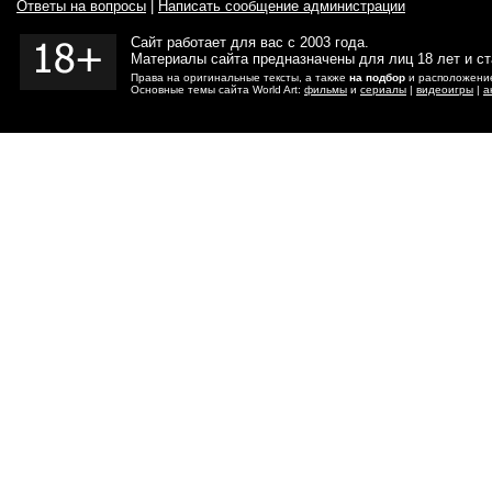
Ответы на вопросы
|
Написать сообщение администрации
Сайт работает для вас с 2003 года.
Материалы сайта предназначены для лиц 18 лет и с
Права на оригинальные тексты, а также
на подбор
и расположение
Основные темы сайта World Art:
фильмы
и
сериалы
|
видеоигры
|
а