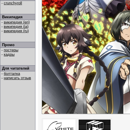
-
crunchyroll
Википедия
-
википедия (en)
-
википедия (ja)
-
википедия (ru)
Промо
-
постеры
-
кадры
Для читателей
-
болталка
-
написать отзыв