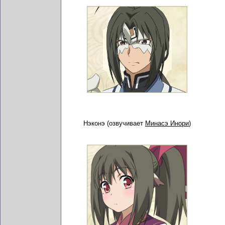
Нэконэ (озвучивает
Минасэ Инори
)