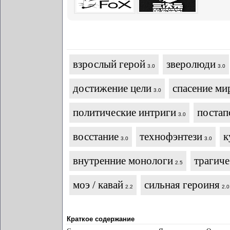
взрослый герой
зверолюди
3.0
3.0
достижение цели
спасение ми
3.0
политические интриги
постап
3.0
восстание
технофэнтези
к
3.0
3.0
внутренние монологи
трагиче
2.5
моэ / кавай
сильная героиня
2.2
2.0
Краткое содержание