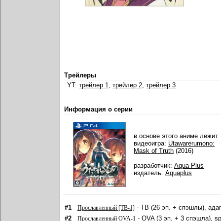
Трейлеры
YT:
трейлер 1
,
трейлер 2
,
трейлер 3
Информация о серии
в основе этого аниме лежит
видеоигра:
Utawarerumono:
Mask of Truth
(2016)
разработчик:
Aqua Plus
издатель:
Aquaplus
#1
- ТВ (26 эп. + спэшлы), ада
Прославленный [ТВ-1]
#2
- OVA (3 эп. + 3 спэшла), s
Прославленный OVA-1