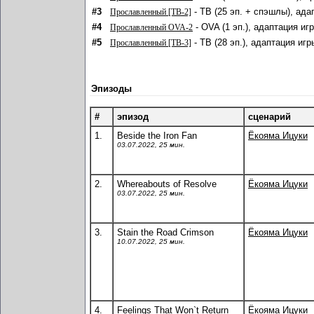
#3
- ТВ (25 эп. + спэшлы), ада
Прославленный [ТВ-2]
#4
- OVA (1 эп.), адаптация иг
Прославленный OVA-2
#5
- ТВ (28 эп.), адаптация игр
Прославленный [ТВ-3]
Эпизоды
#
эпизод
сценарий
1.
Beside the Iron Fan
Ёкояма Ицуки
03.07.2022, 25 мин.
2.
Whereabouts of Resolve
Ёкояма Ицуки
03.07.2022, 25 мин.
3.
Stain the Road Crimson
Ёкояма Ицуки
10.07.2022, 25 мин.
4.
Feelings That Won`t Return
Ёкояма Ицуки