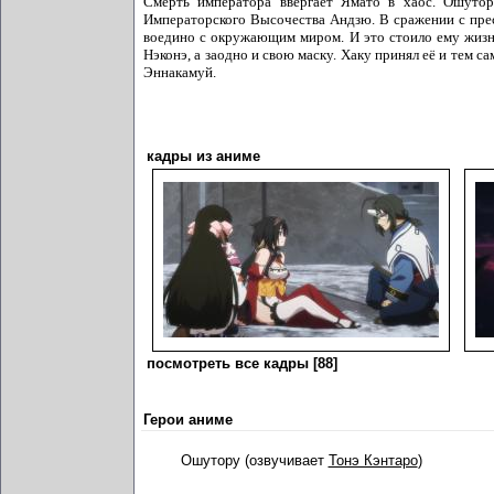
Смерть императора ввергает Ямато в хаос. Ошутор
Императорского Высочества Андзю. В сражении с прес
воедино с окружающим миром. И это стоило ему жизни
Нэконэ, а заодно и свою маску. Хаку принял её и тем 
Эннакамуй.
кадры из аниме
посмотреть все кадры [88]
Герои аниме
Ошутору (озвучивает
Тонэ Кэнтаро
)