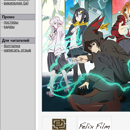
-
википедия (ja)
Промо
-
постеры
-
кадры
Для читателей
-
болталка
-
написать отзыв