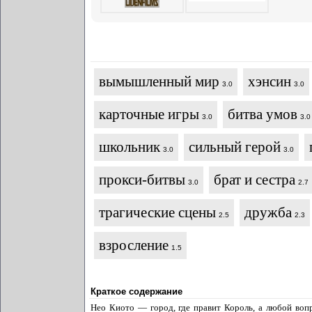
вымышленный мир
хэнсин
3.0
3.0
карточные игры
битва умов
3.0
3.0
школьник
сильный герой
3.0
3.0
прокси-битвы
брат и сестра
3.0
2.7
трагические сцены
дружба
2.5
2.3
взросление
1.5
Краткое содержание
Нео Киото — город, где правит Король, а любой воп