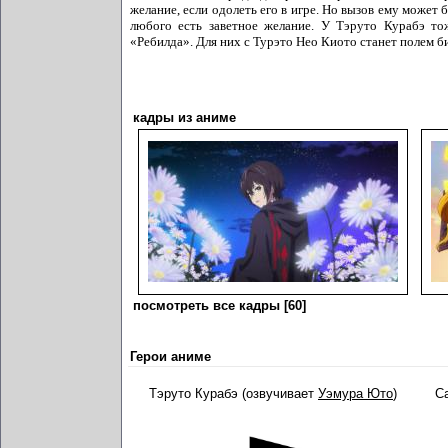
желание, если одолеть его в игре. Но вызов ему может 
любого есть заветное желание. У Тэруто Курабэ то
«Ребилда». Для них с Турэто Нео Киото станет полем би
кадры из аниме
посмотреть все кадры [60]
Герои аниме
Тэруто Курабэ (озвучивает
Уэмура Юто
)
С