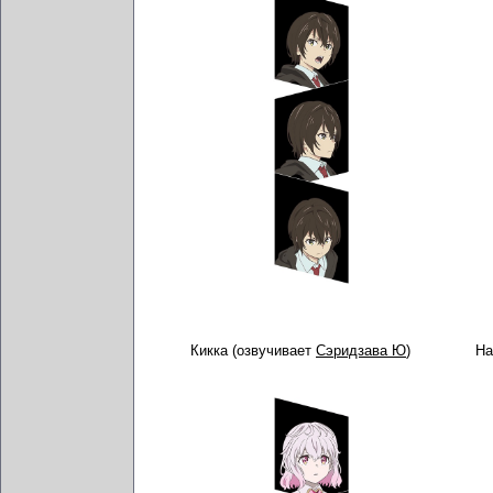
Кикка (озвучивает
Сэридзава Ю
)
На