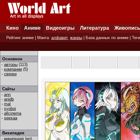
Кино
Аниме
Видеоигры
Литература
Живопис
Рейтинг аниме
| Манга:
алфавит
,
жанры
|
База данных по аниме
|
Теги
Основное
-
авторы
(113)
-
компании
(5)
-
связки
Сайты
-
ann
-
anidb
-
mal
-
syoboi
-
allcinema
-
seesaa
Википедия
-
википедия (en)