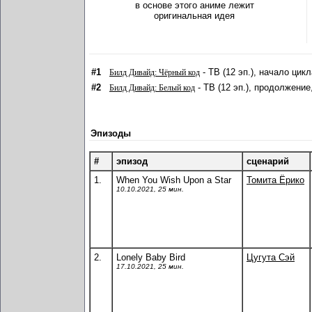
в основе этого аниме лежит
оригинальная идея
#1
- ТВ (12 эп.), начало цикл
Билд Дивайд: Чёрный код
#2
- ТВ (12 эп.), продолжение
Билд Дивайд: Белый код
Эпизоды
#
эпизод
сценарий
1.
When You Wish Upon a Star
Томита Ёрико
10.10.2021, 25 мин.
2.
Lonely Baby Bird
Цугута Сэй
17.10.2021, 25 мин.