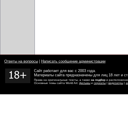
Ответы на вопросы
|
Написать сообщение администрации
Сайт работает для вас с 2003 года.
Материалы сайта предназначены для лиц 18 лет и с
Права на оригинальные тексты, а также
на подбор
и расположение
Основные темы сайта World Art:
фильмы
и
сериалы
|
видеоигры
|
а