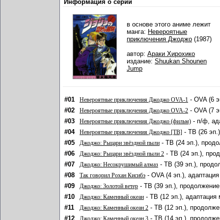
Информация о серии
в основе этого аниме лежит
манга:
Невероятные
приключения Джоджо
(1987)
автор:
Араки Хирохико
издание:
Shuukan Shounen
Jump
#01
- OVA (6 э
Невероятные приключения Джоджо OVA-1
#02
- OVA (7 э
Невероятные приключения Джоджо OVA-2
#03
- п/ф, ад
Невероятные приключения Джоджо (фильм)
#04
- ТВ (26 эп.
Невероятные приключения Джоджо [ТВ]
#05
- ТВ (24 эп.), прод
Джоджо: Рыцари звёздной пыли
#06
- ТВ (24 эп.), про
Джоджо: Рыцари звёздной пыли 2
#07
- ТВ (39 эп.), прод
Джоджо: Несокрушимый алмаз
#08
- OVA (4 эп.), адаптация
Так говорил Рохан Кисибэ
#09
- ТВ (39 эп.), продолжение
Джоджо: Золотой ветер
#10
- ТВ (12 эп.), адаптация 
Джоджо: Каменный океан
#11
- ТВ (12 эп.), продолже
Джоджо: Каменный океан 2
#12
- ТВ (14 эп.), продолже
Джоджо: Каменный океан 3