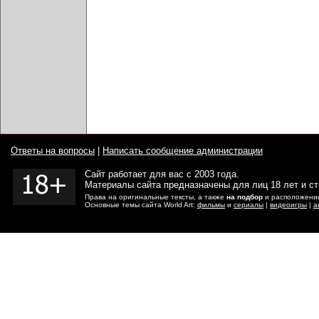
Ответы на вопросы
|
Написать сообщение администрации
Сайт работает для вас с 2003 года.
Материалы сайта предназначены для лиц 18 лет и с
Права на оригинальные тексты, а также
на подбор
и расположение
Основные темы сайта World Art:
фильмы
и
сериалы
|
видеоигры
|
а