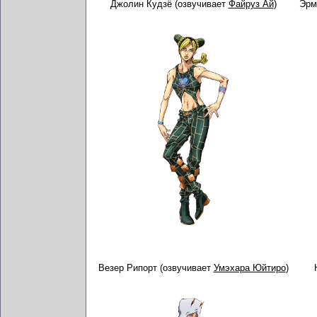
Джолин Кудзё (озвучивает
Файруз Ай
)
Эрм
Везер Рипорт (озвучивает
Умэхара Юйтиро
)