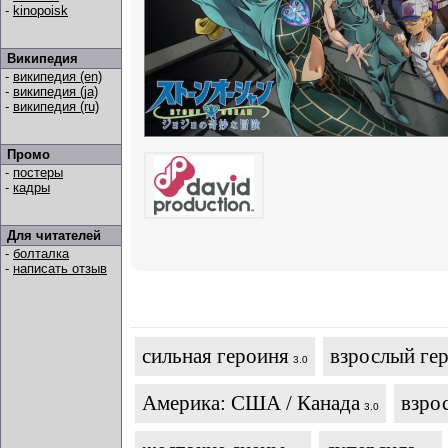
-
kinopoisk
Википедия
-
википедия (en)
-
википедия (ja)
-
википедия (ru)
Промо
-
постеры
-
кадры
Для читателей
-
болталка
-
написать отзыв
сильная героиня
взрослый ге
3.0
Америка: США / Канада
взро
3.0