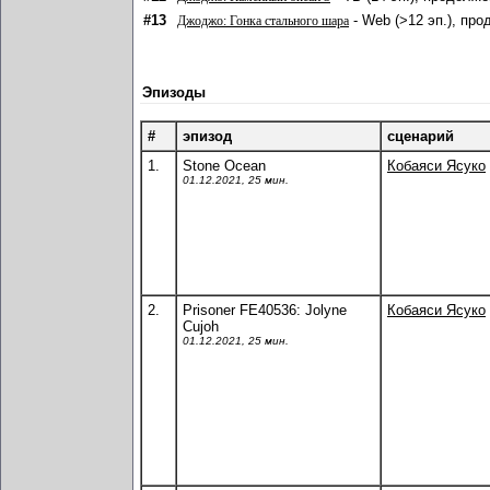
#13
- Web (>12 эп.), про
Джоджо: Гонка стального шара
Эпизоды
#
эпизод
сценарий
1.
Stone Ocean
Кобаяси Ясуко
01.12.2021, 25 мин.
2.
Prisoner FE40536: Jolyne
Кобаяси Ясуко
Cujoh
01.12.2021, 25 мин.