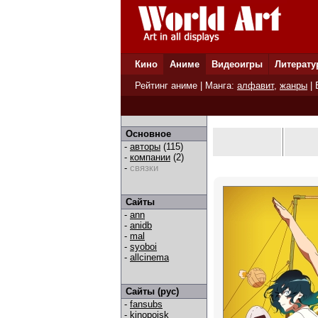
Кино
Аниме
Видеоигры
Литерату
Рейтинг аниме
| Манга:
алфавит
,
жанры
|
Основное
-
авторы
(115)
-
компании
(2)
-
связки
Сайты
-
ann
-
anidb
-
mal
-
syoboi
-
allcinema
Сайты (рус)
-
fansubs
-
kinopoisk