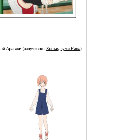
эй Арагаки (озвучивает
Хонъидзуми Рина
)