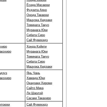
Ёсида Масаюки
Фудзита Аяно
Онода Такаюки
Мацуока Хидэаки
Томинага Такуо
Муранага Юки
Сибата Сиро
Сай Фумихидэ
ухиро
Хонда Кэйити
акэхиро
Муранага Юки
Томинага Такуо
Сибата Сиро
Мацуока Хидэаки
адзуэ
Янь Чань
акэхиро
Хамада Юки
Окадзаки Хироми
Сайто Мика
Ли Шаолэй
Сасаки Такахиро
итоюки
Сай Фумихидэ