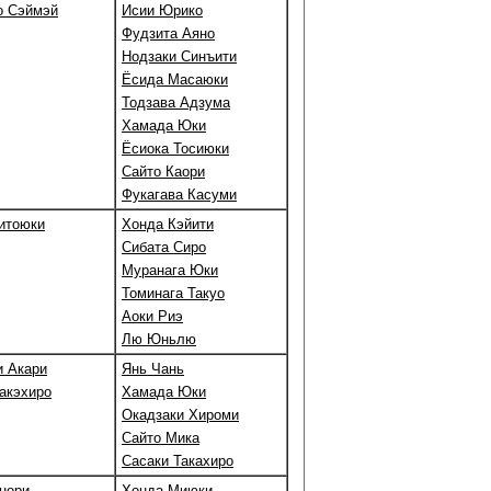
о Сэймэй
Исии Юрико
Фудзита Аяно
Нодзаки Синъити
Ёсида Масаюки
Тодзава Адзума
Хамада Юки
Ёсиока Тосиюки
Сайто Каори
Фукагава Касуми
итоюки
Хонда Кэйити
Сибата Сиро
Муранага Юки
Томинага Такуо
Аоки Риэ
Лю Юньлю
и Акари
Янь Чань
акэхиро
Хамада Юки
Окадзаки Хироми
Сайто Мика
Сасаки Такахиро
нори
Хонда Миюки