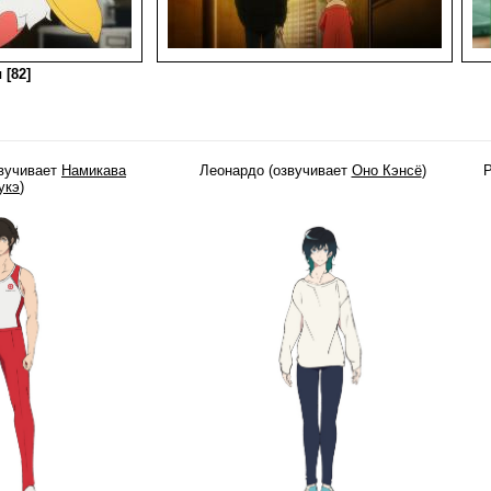
 [82]
звучивает
Намикава
Леонардо (озвучивает
Оно Кэнсё
)
Р
укэ
)