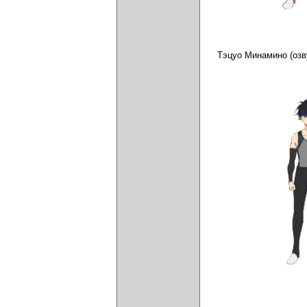
Тэцуо Минамино (оз