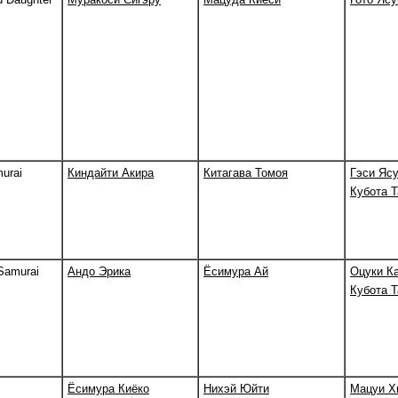
urai
Киндайти Акира
Китагава Томоя
Гэси Яс
Кубота Т
 Samurai
Андо Эрика
Ёсимура Ай
Оцуки К
Кубота Т
Ёсимура Киёко
Нихэй Юйти
Мацуи Х