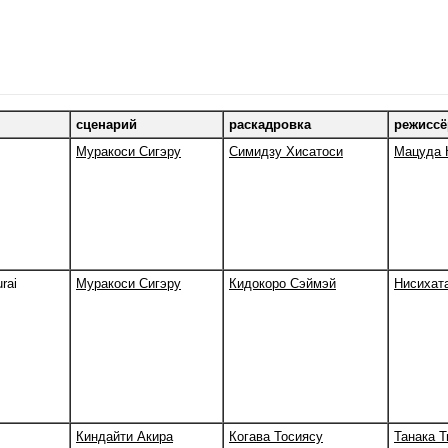
сценарий
раскадровка
режиссё
Муракоси Сигэру
Симидзу Хисатоси
Мацуда 
rai
Муракоси Сигэру
Кидокоро Сэймэй
Нисихат
Киндайти Акира
Когава Тосиясу
Танака Т