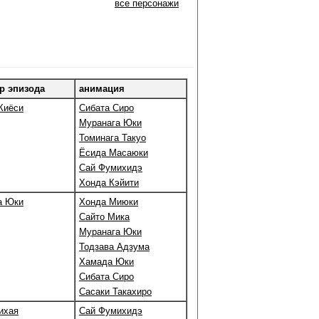
все персонажи
р эпизода
анимация
Киёси
Сибата Сиро
Муранага Юки
Томинага Такуо
Ёсида Масаюки
Сай Фумихидэ
Хонда Кэйити
а Юки
Хонда Миюки
Сайто Мика
Муранага Юки
Тодзава Адзума
Хамада Юки
Сибата Сиро
Сасаки Такахиро
ихая
Сай Фумихидэ