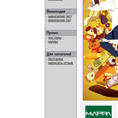
Википедия
-
википедия (en)
-
википедия (ja)
Промо
-
постеры
-
кадры
Для читателей
-
болталка
-
написать отзыв