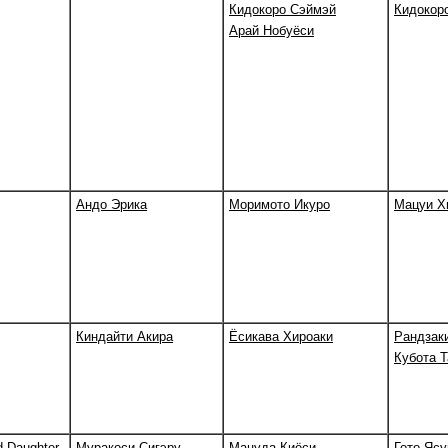
Кидокоро Сэймэй
Кидокор
Арай Нобуёси
Андо Эрика
Моримото Икуро
Мацуи Х
Киндайти Акира
Ёсикава Хироаки
Рандзак
Кубота Т
d Daughter
Муракоси Сигэру
Мацуда Киёси
Гото Ясу