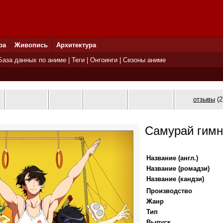
ра
Живопись
Архитектура
База данных по аниме
|
Теги
|
Онгоинги
|
Сезоны аниме
отзывы
(2
Самурай гимн
Название (англ.)
Название (ромадзи)
Название (кандзи)
Производство
Жанр
Тип
Выпуск