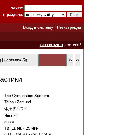
поиск:
в разделе:
Вход в систему
Регистрация
тип аккаунта
: гостевой
) |
болталка
(9)
<-
->
астики
The Gymnastics Samurai
Taisou Zamurai
体操ザムライ
Япония
спорт
ТВ (11 эп.), 25 мин.
c
11
.
10
.
2020
по
20
.
12
.
2020