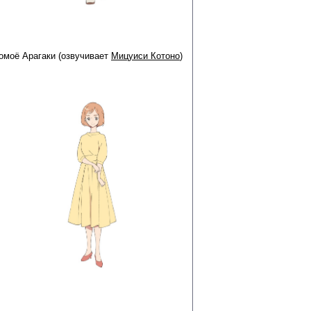
омоё Арагаки (озвучивает
Мицуиси Котоно
)