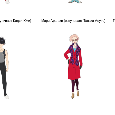
вучивает
Кадзи Юки
)
Мари Арагаки (озвучивает
Танака Ацуко
)
Т