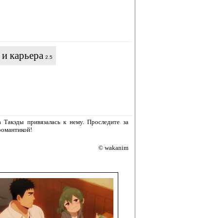
 и карьера
2.5
 Такэды привязалась к нему. Проследите за
романтикой!
© wakanim