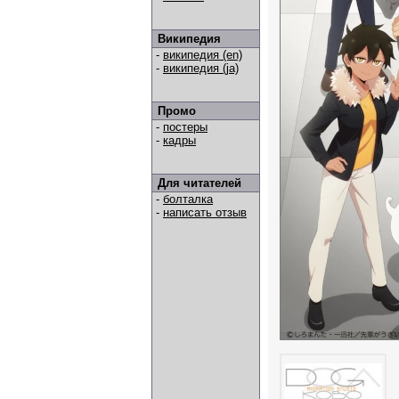
Википедия
-
википедия (en)
-
википедия (ja)
Промо
-
постеры
-
кадры
Для читателей
-
болталка
-
написать отзыв