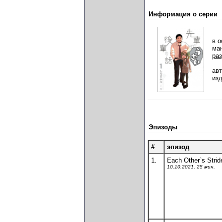
Информация о серии
в о
ма
ра
ав
из
Эпизоды
#
эпизод
1.
Each Other`s Strid
10.10.2021, 25 мин.