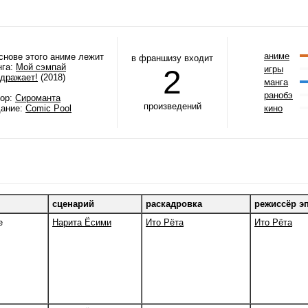
аниме
снове этого аниме лежит
в франшизу входит
нга:
Мой сэмпай
2
игры
здражает!
(2018)
манга
ранобэ
тор:
Сироманта
произведений
дание:
Comic Pool
кино
сценарий
раскадровка
режиссёр э
e
Нарита Ёсими
Ито Рёта
Ито Рёта