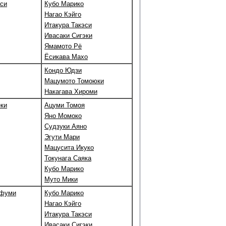
аси
Кубо Марико
Нагао Кэйго
Итакура Такэси
Ивасаки Сигэки
Ямамото Рё
Ёсикава Махо
Кондо Юдзи
Мацумото Томоюки
Накагава Хироми
ки
Ацуми Томоя
Яно Момоко
Судзуки Аяно
Эгути Мари
Мацусита Икуко
Токунага Саяка
Кубо Марико
Муто Мики
афуми
Кубо Марико
Нагао Кэйго
Итакура Такэси
Ивасаки Сигэки