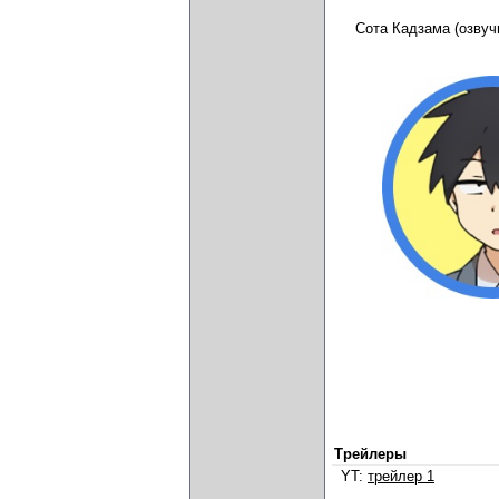
Сота Кадзама (озву
Трейлеры
YT:
трейлер 1