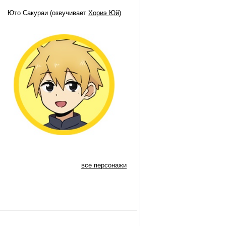
Юто Сакураи (озвучивает
Хориэ Юй
)
все персонажи