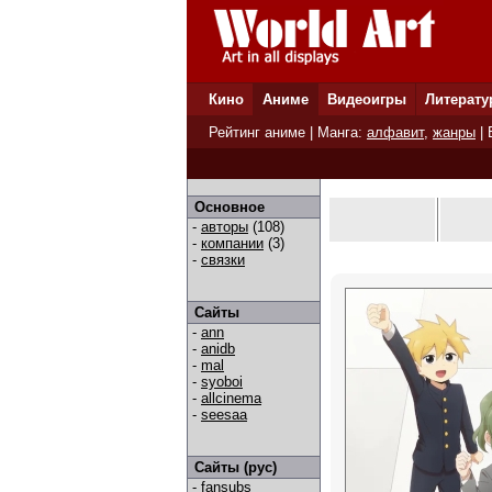
Кино
Аниме
Видеоигры
Литерату
Рейтинг аниме
| Манга:
алфавит
,
жанры
|
Основное
-
авторы
(108)
-
компании
(3)
-
связки
Сайты
-
ann
-
anidb
-
mal
-
syoboi
-
allcinema
-
seesaa
Сайты (рус)
-
fansubs