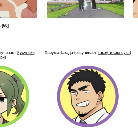
 [60]
звучивает
Кусуноки
Харуми Такэда (озвучивает
Такэути Сюнсукэ
)
ори
)