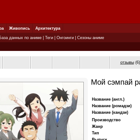
ра
Живопись
Архитектура
База данных по аниме
|
Теги
|
Онгоинги
|
Сезоны аниме
отзывы
(6)
Мой сэмпай р
Название (англ.)
Название (ромадзи)
Название (кандзи)
Производство
Жанр
Тип
Выпуск