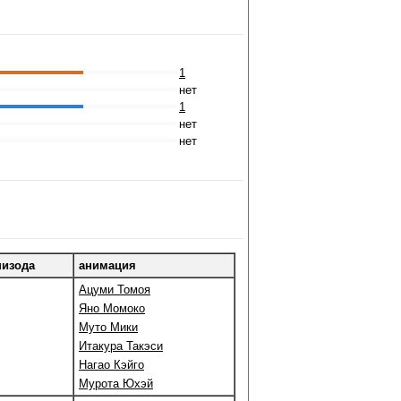
1
нет
1
нет
нет
пизода
анимация
Ацуми Томоя
Яно Момоко
Муто Мики
Итакура Такэси
Нагао Кэйго
Мурота Юхэй