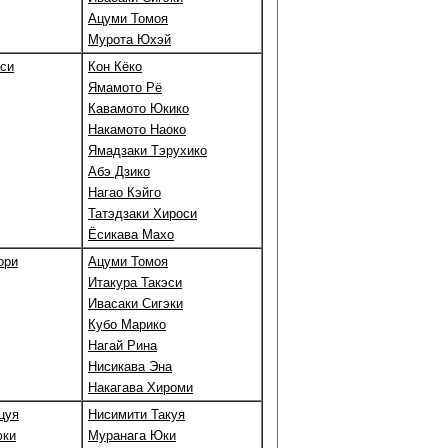
Ацуми Томоя
Мурота Юхэй
аси
Кон Кёко
Ямамото Рё
Кавамото Юкико
Накамото Наоко
Ямадзаки Тэрухико
Абэ Дзико
Нагао Кэйго
Татэдзаки Хироси
Ёсикава Махо
ори
Ацуми Томоя
Итакура Такэси
Ивасаки Сигэки
Кубо Марико
Нагай Рина
Нисикава Эна
Накагава Хироми
цуя
Нисимити Такуя
юки
Муранага Юки