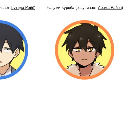
чивает
Цутида Рэйё
)
Нацуми Куробэ (озвучивает
Аояма Рэйна
)