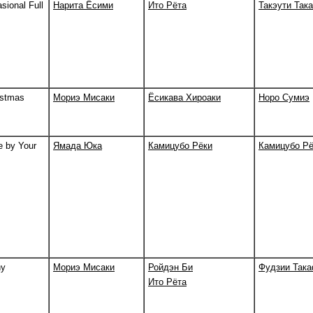
sional Full
Нарита Ёсими
Ито Рёта
Такэути Так
istmas
Мориэ Мисаки
Ёсикава Хироаки
Норо Сумиэ
 by Your
Ямада Юка
Камицубо Рёки
Камицубо Рё
ny
Мориэ Мисаки
Ройдэн Би
Фудзии Так
Ито Рёта