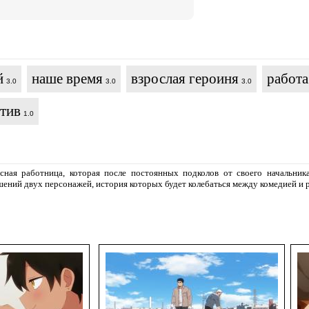
й
наше время
взрослая героиня
работа
3.0
3.0
3.0
тив
1.0
ная работница, которая после постоянных подколов от своего начальника
шений двух персонажей, история которых будет колебаться между комедией и 