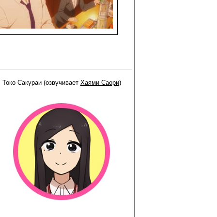
Токо Сакураи (озвучивает
Хаями Саори
)