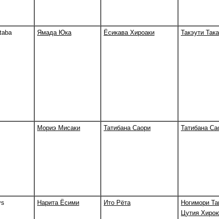
taba
Ямада Юка
Ёсикава Хироаки
Такэути Так
Мориэ Мисаки
Татибана Саори
Татибана Са
ys
Нарита Ёсими
Ито Рёта
Ногимори Та
Цутия Хиро