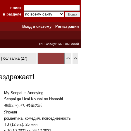
поиск:
в разделе:
Вход в систему
Регистрация
тип аккаунта
: гостевой
 |
болталка
(27)
<-
->
аздражает!
My Senpai Is Annoying
Senpai ga Uzai Kouhai no Hanashi
先輩がうざい後輩の話
Япония
романтика
,
комедия
,
повседневность
ТВ (12 эп.), 25 мин.
c
10
.
10
.
2021
по
26
.
12
.
2021