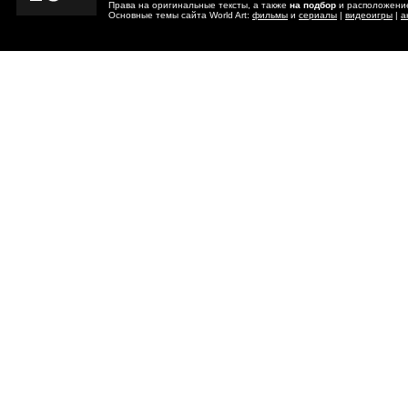
Права на оригинальные тексты, а также
на подбор
и расположение
Основные темы сайта World Art:
фильмы
и
сериалы
|
видеоигры
|
а