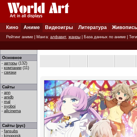
Кино
Аниме
Видеоигры
Литература
Живопис
Рейтинг аниме
| Манга:
алфавит
,
жанры
|
База данных по аниме
|
Теги
Основное
-
авторы
(132)
-
компании
(11)
-
связки
Сайты
-
ann
-
anidb
-
mal
-
syoboi
-
allcinema
Сайты (рус)
-
fansubs
-
kinopoisk