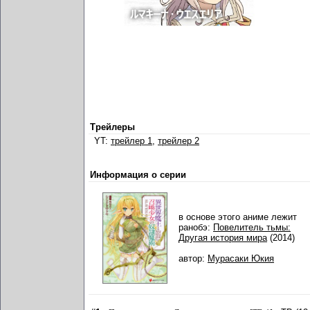
Трейлеры
YT:
трейлер 1
,
трейлер 2
Информация о серии
в основе этого аниме лежит
ранобэ:
Повелитель тьмы:
Другая история мира
(2014)
автор:
Мурасаки Юкия