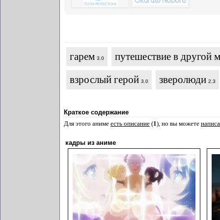
гарем
путешествие в другой 
3.0
взрослый герой
зверолюди
3.0
2.3
Краткое содержание
Для этого аниме
есть описание
(
1
), но вы можете
написа
кадры из аниме