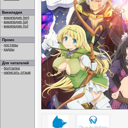
Википедия
-
википедия (en)
-
википедия (ja)
-
википедия (ru)
Промо
-
постеры
-
кадры
Для читателей
-
болталка
-
написать отзыв