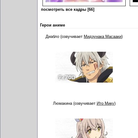
посмотреть все кадры [66]
Герои аниме
Диабло (озвучивает
Мидзунака Масааки
)
Люмакина (озвучивает
Ито Мику
)