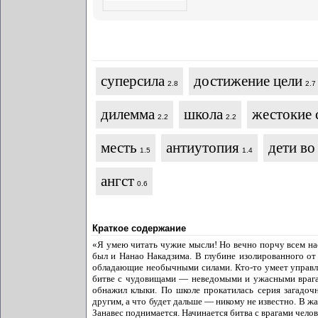
суперсила
достижение цели
2.8
2.7
дилемма
школа
жестокие 
2.2
2.2
месть
антиутопия
дети во
1.5
1.4
ангст
0.6
Краткое содержание
«Я умею читать чужие мысли! Но вечно порчу всем на
был и Нанао Накадзима. В глубине изолированного от 
обладающие необычными силами. Кто-то умеет управлять
битве с чудовищами — неведомыми и ужасными врагам
обнажил клыки. По школе прокатилась серия загадо
другим, а что будет дальше — никому не известно. В ж
Занавес поднимается. Начинается битва с врагами чело