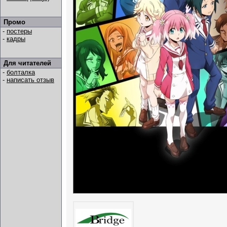
Промо
-
постеры
-
кадры
Для читателей
-
болталка
-
написать отзыв