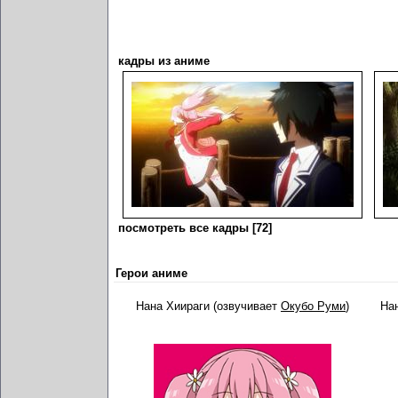
кадры из аниме
посмотреть все кадры [72]
Герои аниме
Нана Хиираги (озвучивает
Окубо Руми
)
На