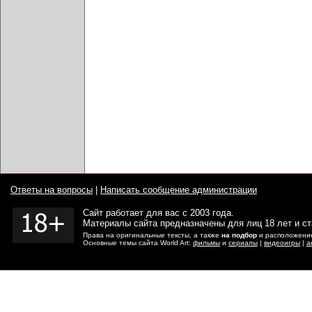
Ответы на вопросы
|
Написать сообщение администрации
Сайт работает для вас с 2003 года.
Материалы сайта предназначены для лиц 18 лет и с
Права на оригинальные тексты, а также
на подбор
и расположение
Основные темы сайта World Art:
фильмы
и
сериалы
|
видеоигры
|
а