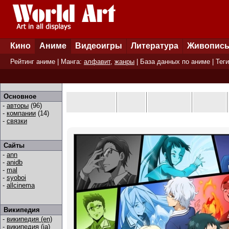
Кино
Аниме
Видеоигры
Литература
Живопис
Рейтинг аниме
| Манга:
алфавит
,
жанры
|
База данных по аниме
|
Теги
Основное
-
авторы
(96)
-
компании
(14)
-
связки
Сайты
-
ann
-
anidb
-
mal
-
syoboi
-
allcinema
Википедия
-
википедия (en)
-
википедия (ja)