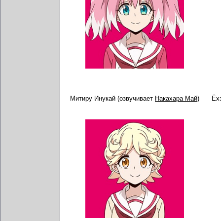
Митиру Инукай (озвучивает
Накахара Май
)
Ёх