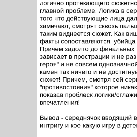
логично протекающего сюжетног
главной проблеме. Логика в се
того что действующие лица дал
замечают, смотрят сквозь паль
таким виднеется сюжет. Как ви
факты сопоставляются, убийца 
Причем задолго до финальных т
зависает в прострации и не раз
героя" и не совсем однозначно
камен так ничего и не достигну
сюжет! Причем, смотря сей се
"противостояния" которое никак
показав проблеск логики/сглаж
впечатления!
Вывод - середнячок вводящий в
интригу и кое-какую игру в дете