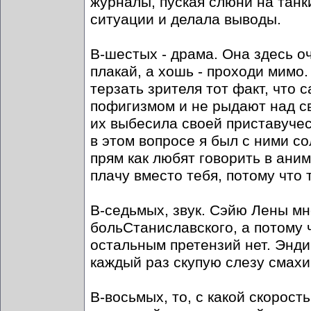
журналы, пуская слюни на танк
ситуации и делала выводы.
В-шестых - драма. Она здесь оч
плакай, а хошь - проходи мимо.
терзать зрителя тот факт, что
пофигизмом и не рыдают над св
их выбесила своей приставучес
в этом вопросе я был с ними со
прям как любят говорить в ани
плачу вместо тебя, потому что
В-седьмых, звук. Сэйю Лены мне
больСтаниславского, а потому 
остальным претензий нет. Эндин
каждый раз скупую слезу смахив
В-восьмых, то, с какой скорос