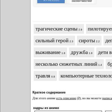
трагические сцены
пилотируе
2.8
сильный герой
сироты
де
2.3
2.2
выживание
дружба
дети 
1.8
1.8
несколько сюжетных линий
б
1.4
травля
компьютерные технол
0.8
Краткое содержание
Для этого аниме
есть описание
(
2
), но вы можете
написа
кадры из аниме