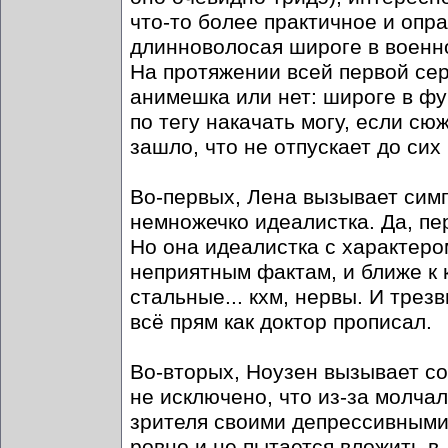
что-то более практичное и опра
длинноволосая широге в военн
На протяжении всей первой сер
анимешка или нет: широге в фур
по тегу накачать могу, если сю
зашло, что не отпускает до сих 
Во-первых, Лена вызывает симп
немножечко идеалистка. Да, пе
Но она идеалистка с характером
неприятным фактам, и ближе к 
стальные... кхм, нервы. И трез
всё прям как доктор прописал.
Во-вторых, Ноузен вызывает со
не исключено, что из-за молчал
зрителя своими депрессивными
ровно и не пытается вложить в