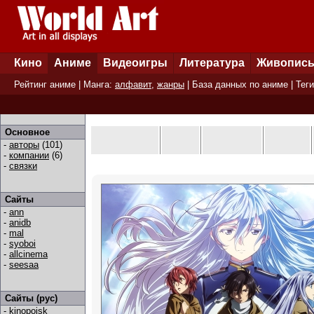
Кино
Аниме
Видеоигры
Литература
Живопис
Рейтинг аниме
| Манга:
алфавит
,
жанры
|
База данных по аниме
|
Теги
Основное
-
авторы
(101)
-
компании
(6)
-
связки
Сайты
-
ann
-
anidb
-
mal
-
syoboi
-
allcinema
-
seesaa
Сайты (рус)
-
kinopoisk