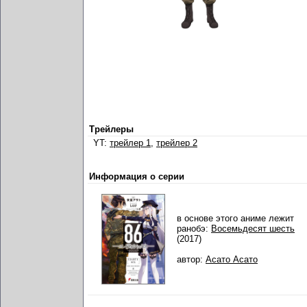
Трейлеры
YT:
трейлер 1
,
трейлер 2
Информация о серии
в основе этого аниме лежит
ранобэ:
Восемьдесят шесть
(2017)
автор:
Асато Асато