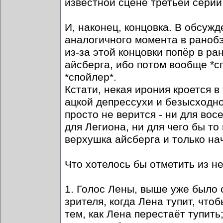
известной сцене третьей серии
И, наконец, концовка. В обсужд
аналогичного момента в ранобэ.
из-за этой концовки попёр в р
айсберга, ибо потом вообще *сп
*спойлер*.
Кстати, некая ирония кроется 
ацкой депрессухи и безысходно
просто не верится - ни для вос
для Легиона, ни для чего бы то
верхушка айсберга и только на
Что хотелось бы отметить из н
1. Голос Лены, выше уже было 
зрителя, когда Лена тупит, чт
тем, как Лена перестаёт тупить