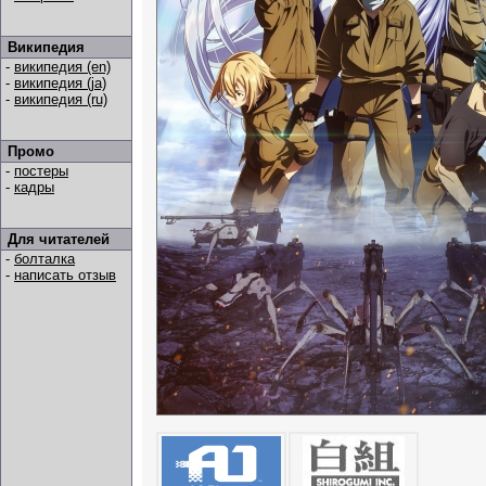
Википедия
-
википедия (en)
-
википедия (ja)
-
википедия (ru)
Промо
-
постеры
-
кадры
Для читателей
-
болталка
-
написать отзыв