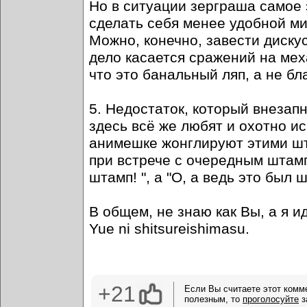
Но в ситуации зерграша самое 
сделать себя менее удобной м
Можно, конечно, завести диску
дело касается сражений на мех
что это банальный ляп, а не б
5. Недостаток, который внеза
здесь всё же любят и охотно ис
анимешке жонглируют этими шт
при встрече с очередным штамп
штамп! ", а "О, а ведь это был ш
В общем, не знаю как Вы, а я и
Yue ni shitsureishimasu.
+21
Если Вы считаете этот комм
полезным, то
проголосуйте
з