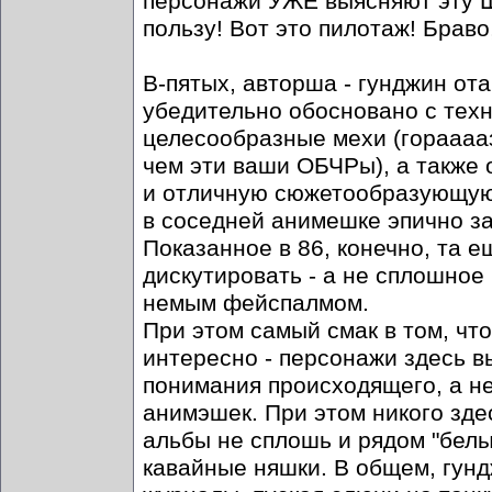
персонажи УЖЕ выясняют эту
пользу! Вот это пилотаж! Браво
В-пятых, авторша - гунджин ота
убедительно обосновано с техн
целесообразные мехи (гораааа
чем эти ваши ОБЧРы), а также 
и отличную сюжетообразующую 
в соседней анимешке эпично за
Показанное в 86, конечно, та 
дискутировать - а не сплошное
немым фейспалмом.
При этом самый смак в том, чт
интересно - персонажи здесь 
понимания происходящего, а н
анимэшек. При этом никого зд
альбы не сплошь и рядом "белы
кавайные няшки. В общем, гунд