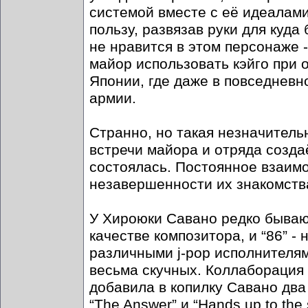
системой вместе с её идеалами 
пользу, развязав руки для куд
не нравится в этом персонаже -
майор использовать кэйго при 
Японии, где даже в повседневн
армии.
Странно, но такая незначительн
встречи майора и отряда созда
состоялась. Постоянное взаим
незавершенности их знакомств
У Хироюки Савано редко бываю
качестве композитора, и “86” -
различными j-pop исполнителям
весьма скучных. Коллаборация 
добавила в копилку Савано два
“The Answer” и “Hands up to the 