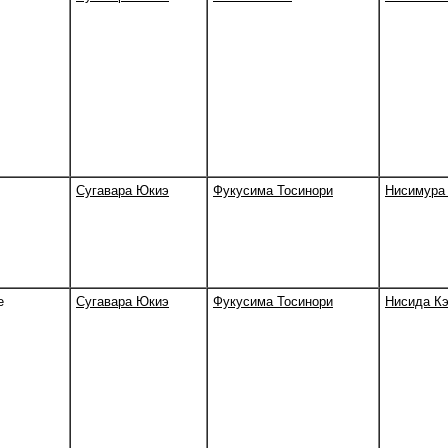
Сугавара Юкиэ
Фукусима Тосинори
Нисимура 
e
Сугавара Юкиэ
Фукусима Тосинори
Нисида К