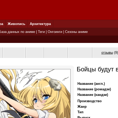
ра
Живопись
Архитектура
База данных по аниме
|
Теги
|
Онгоинги
|
Сезоны аниме
отзывы
(9)
Бойцы будут 
Название (англ.)
Название (ромадзи)
Название (кандзи)
Производство
Жанр
Тип
Выпуск