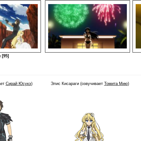
 [95]
ает
Сирай Юсукэ
)
Элис Кисараги (озвучивает
Томита Мию
)