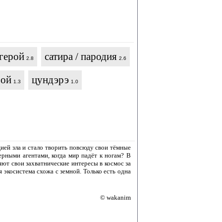
герой
сатира / пародия
2.8
2.6
рой
цундэрэ
1.3
1.0
ией зла и стало творить повсюду свои тёмные
ерными агентами, когда мир падёт к ногам? В
ют свои захватнические интересы в космос за
 экосистема схожа с земной. Только есть одна
© wakanim