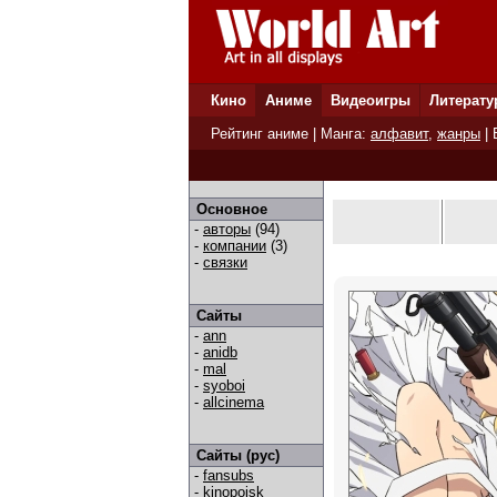
Кино
Аниме
Видеоигры
Литерату
Рейтинг аниме
| Манга:
алфавит
,
жанры
|
Основное
-
авторы
(94)
-
компании
(3)
-
связки
Сайты
-
ann
-
anidb
-
mal
-
syoboi
-
allcinema
Сайты (рус)
-
fansubs
-
kinopoisk