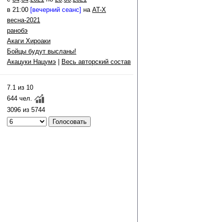
в 21:00
[вечерний сеанс]
на
AT-X
весна-2021
ранобэ
Акаги Хироаки
Бойцы будут высланы!
Акацуки Нацумэ
|
Весь авторский состав
7.1 из 10
644 чел.
3096 из 5744