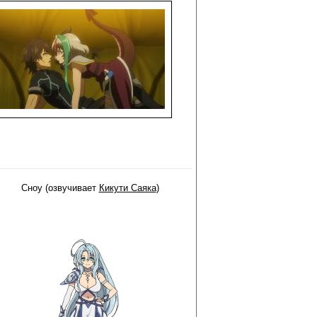
Сноу (озвучивает
Кикути Саяка
)