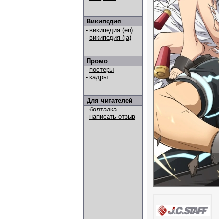
Википедия
-
википедия (en)
-
википедия (ja)
Промо
-
постеры
-
кадры
Для читателей
-
болталка
-
написать отзыв