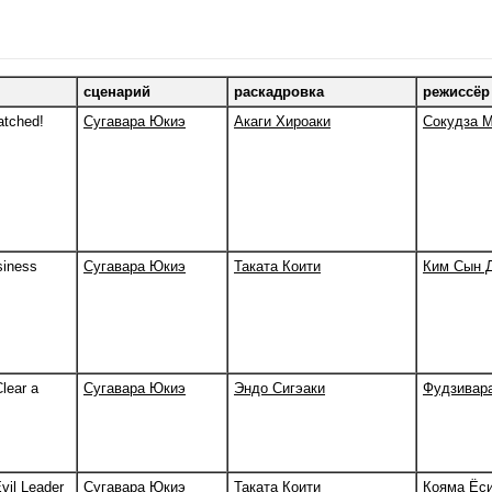
сценарий
раскадровка
режиссёр
atched!
Сугавара Юкиэ
Акаги Хироаки
Сокудза М
siness
Сугавара Юкиэ
Таката Коити
Ким Сын 
lear a
Сугавара Юкиэ
Эндо Сигэаки
Фудзивар
vil Leader
Сугавара Юкиэ
Таката Коити
Кояма Ёси