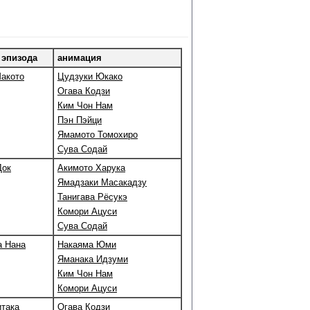
 эпизода
анимация
акото
Цудзуки Юкако
Огава Кодзи
Ким Чон Нам
Пэн Пэйци
Ямамото Томохиро
Сува Содай
Док
Акимото Харука
Ямадзаки Масакадзу
Танигава Рёсукэ
Комори Ацуси
Сува Содай
а Нана
Накаяма Юми
Яманака Идзуми
Ким Чон Нам
Комори Ацуси
така
Огава Кодзи