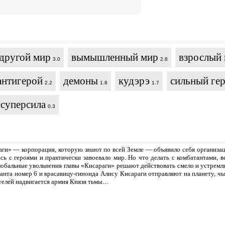
 другой мир
вымышленный мир
взрослый 
3.0
2.8
антигерой
демоны
кудэрэ
сильный ге
2.2
1.8
1.7
суперсила
0.3
ги» — корпорация, которую знают по всей Земле — объявило себя организац
сь с героями и практически завоевало мир. Но что делать с комбатантами, в
лобальные увольнения главы «Кисараги» решают действовать смело и устремля
нта номер 6 и красавицу-гиноида Алису Кисараги отправляют на планету, чья
телей надвигается армия Князя тьмы…