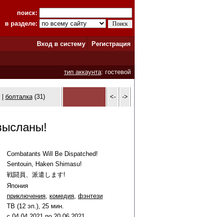
поиск:
в разделе:
Вход в систему
Регистрация
тип аккаунта
: гостевой
 |
болталка
(31)
<-
->
высланы!
Combatants Will Be Dispatched!
Sentouin, Haken Shimasu!
戦闘員、派遣します!
Япония
приключения
,
комедия
,
фэнтези
ТВ (12 эп.), 25 мин.
c
04
.
04
.
2021
по
20
.
06
.
2021