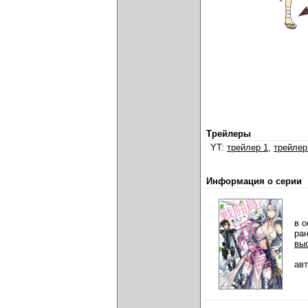
Трейлеры
YT:
трейлер 1
,
трейлер
Информация о серии
в о
ра
вы
ав