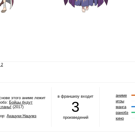
 2
аниме
в франшизу входит
снове этого аниме лежит
3
игры
нобэ:
Бойцы будут
сланы!
(2017)
манга
ранобэ
тор:
Акацуки Нацумэ
произведений
кино