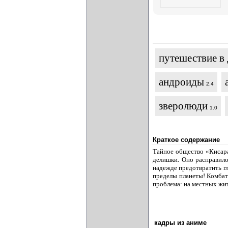
путешествие в
андроиды
2.4
зверолюди
1.0
Краткое содержание
Тайное общество «Кисара
делишки. Оно расправило
надежде предотвратить г
пределы планеты! Комбата
проблема: на местных жи
кадры из аниме