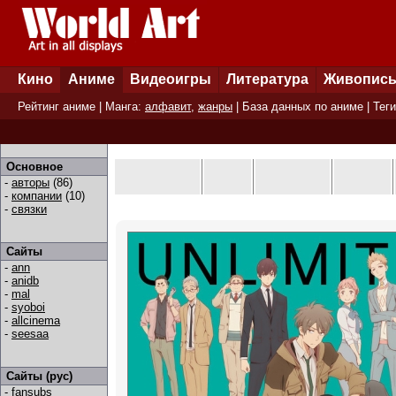
Кино
Аниме
Видеоигры
Литература
Живопис
Рейтинг аниме
| Манга:
алфавит
,
жанры
|
База данных по аниме
|
Теги
Основное
-
авторы
(86)
-
компании
(10)
-
связки
Сайты
-
ann
-
anidb
-
mal
-
syoboi
-
allcinema
-
seesaa
Сайты (рус)
-
fansubs