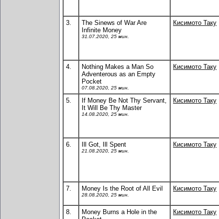
3.
The Sinews of War Are
Кисимото Таку
Infinite Money
31.07.2020, 25 мин.
4.
Nothing Makes a Man So
Кисимото Таку
Adventerous as an Empty
Pocket
07.08.2020, 25 мин.
5.
If Money Be Not Thy Servant,
Кисимото Таку
It Will Be Thy Master
14.08.2020, 25 мин.
6.
Ill Got, Ill Spent
Кисимото Таку
21.08.2020, 25 мин.
7.
Money Is the Root of All Evil
Кисимото Таку
28.08.2020, 25 мин.
8.
Money Burns a Hole in the
Кисимото Таку