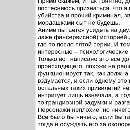
Прямо скажем, и так понятно, д
постесняюсь признаться, что я
убийства и прочий криминал, зв
мордашками сыт не будешь.
Аниме пытается усидеть на дву
даже фансервисной) историей 
где-то после пятой серии. И т
интересные – психологические
Только вот написано это все до
происходящего, похожи на решет
функционирует так, как должна
вздумается, и если одному это 
остальных таких привилегий нет
интригует лишь изначала, а по
то грандиозной задумки и разга
Персонажи неплохие, но ничего 
Все было бы ничего, если бы т
тогда и осуждать его за около