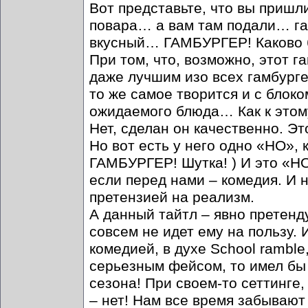
Вот представьте, что вы пришл
повара… а вам там подали… га
вкусный… ГАМБУРГЕР! Каково б
При том, что, возможно, этот г
даже лучшим изо всех гамбург
то же самое творится и с блок
ожидаемого блюда… Как к этом
Нет, сделан он качественно. Это
Но вот есть у него одно «НО», к
ГАМБУРГЕР! Шутка! ) И это «НО
если перед нами – комедия. И н
претензией на реализм.
А данный тайтл – явно претенду
совсем не идет ему на пользу. 
комедией, в духе School ramble
серьезным фейсом, то имел бы
сезона! При своем-то сеттинге
– нет! Нам все время забывают