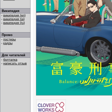
Википедия
-
википедия (en)
-
википедия (ja)
-
википедия (ru)
Промо
-
постеры
-
кадры
Для читателей
-
болталка
-
написать отзыв