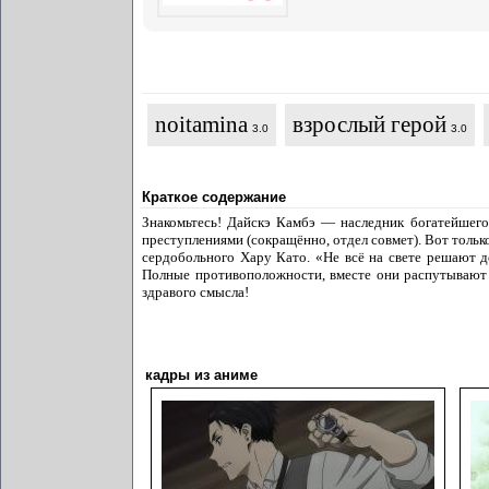
noitamina
взрослый герой
3.0
3.0
Краткое содержание
Знакомьтесь! Дайскэ Камбэ — наследник богатейшег
преступлениями (сокращённо, отдел совмет). Вот толь
сердобольного Хару Като. «Не всё на свете решают де
Полные противоположности, вместе они распутывают 
здравого смысла!
кадры из аниме