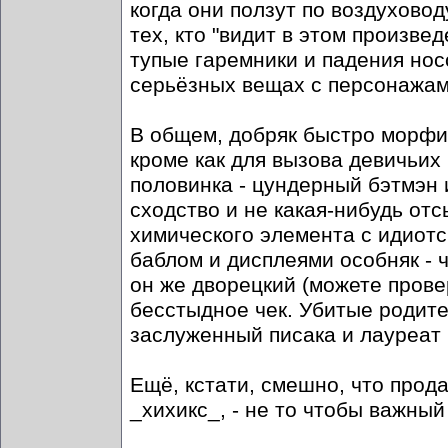
когда они ползут по воздухово
тех, кто "видит в этом произвед
тупые гаремники и падения нос
серьёзных вещах с персонажам
В общем, добряк быстро морфир
кроме как для вызова девичьих
половинка - цундерный бэтмэн 
сходство и не какая-нибудь отс
химического элемента с идиотс
баблом и дисплеями особняк - ч
он же дворецкий (можете прове
бесстыдное чек. Убитые родители
заслуженный писака и лауреат 
Ещё, кстати, смешно, что про
_хихикс_, - не то чтобы важный