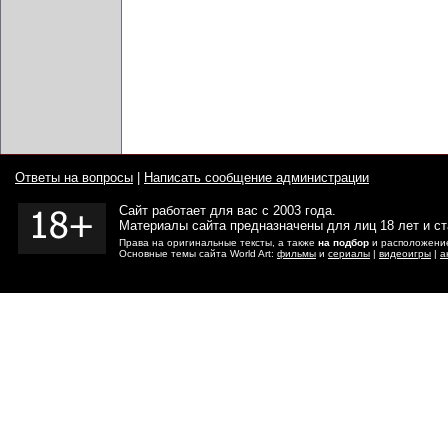
Ответы на вопросы
|
Написать сообщение администрации
Сайт работает для вас с 2003 года.
Материалы сайта предназначены для лиц 18 лет и с
Права на оригинальные тексты, а также
на подбор
и расположение
Основные темы сайта World Art:
фильмы
и
сериалы
|
видеоигры
|
а