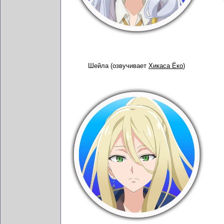
Шейла (озвучивает
Хикаса Ёко
)