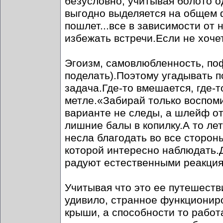
безусловно, учитывая болото о
выгодно выделяется на общем ф
пошлет...все в зависимости от
избежать встречи.Если не хочет
Эгоизм, самовлюбленность, поф
поделать).Поэтому угадывать п
задача.Где-то вмешается, где-т
метле.«Забирай только воспоми
варианте не следы, а шлейф о
лишние балы в копилку.А то ле
несла благодать во все сторон
которой интересно наблюдать.Д
радуют естественными реакция
Учитывая что это ее путешестви
удивило, странное функционир
крыши, а способности то работа