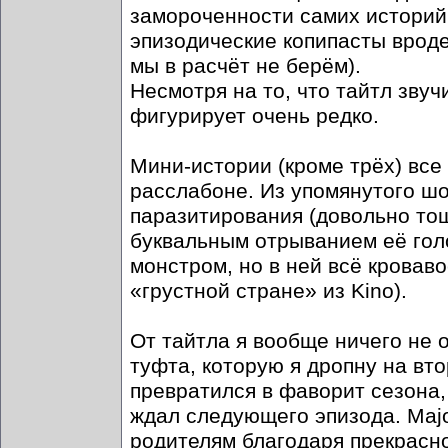
замороченности самих историй 
эпизодические копипасты вроде
мы в расчёт не берём).
Несмотря на то, что тайтл звуч
фигурирует очень редко.
Мини-истории (кроме трёх) все
расслабоне. Из упомянутого шо
паразитирования (довольно тош
буквальным отрыванием её гол
монстром, но в ней всё кроваво
«грустной стране» из Kino).
От тайтла я вообще ничего не 
туфта, которую я дропну на вт
превратился в фаворит сезона,
ждал следующего эпизода. Majo
родителям благодаря прекрасно