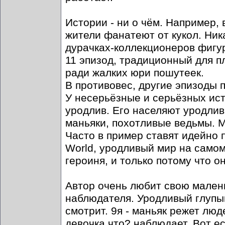
Истории - ни о чём. Например, 
жители фанатеют от кукол. Ника
дурачках-коллекционеров фигу
11 эпизод, традиционный для п
ради жалких юри пошутеек.
В противовес, другие эпизоды п
У несерьёзные и серьёзных ист
уродлив. Его населяют уродлив
маньяки, похотливые ведьмы. М
Часто в пример ставят идейно п
World, уродливый мир на самом
героиня, и только потому что о
Автор очень любит свою мален
наблюдателя. Уродливый глупый
смотрит. 9я - маньяк режет лю
девочка что? наблюдает. Вот е