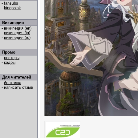
-
fansubs
-
kinopoisk
Википедия
-
википедия (en)
-
википедия (ja)
-
википедия (ru)
Промо
-
постеры
-
кадры
Для читателей
-
болталка
-
написать отзыв