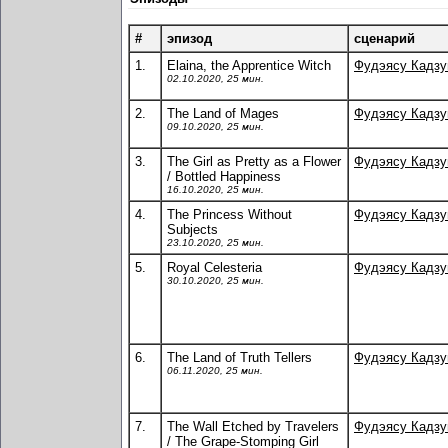
#
эпизод
сценарий
1.
Elaina, the Apprentice Witch
Фудэясу Кадз
02.10.2020, 25 мин.
2.
The Land of Mages
Фудэясу Кадз
09.10.2020, 25 мин.
3.
The Girl as Pretty as a Flower
Фудэясу Кадз
/ Bottled Happiness
16.10.2020, 25 мин.
4.
The Princess Without
Фудэясу Кадз
Subjects
23.10.2020, 25 мин.
5.
Royal Celesteria
Фудэясу Кадз
30.10.2020, 25 мин.
6.
The Land of Truth Tellers
Фудэясу Кадз
06.11.2020, 25 мин.
7.
The Wall Etched by Travelers
Фудэясу Кадз
/ The Grape-Stomping Girl