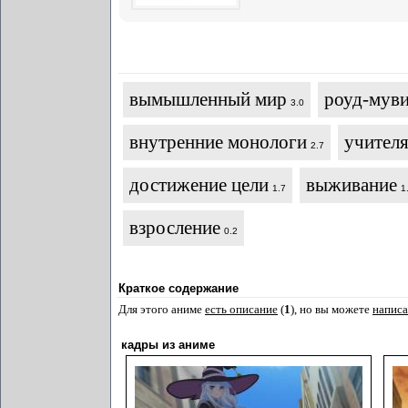
вымышленный мир
роуд-мув
3.0
внутренние монологи
учител
2.7
достижение цели
выживание
1.7
1
взросление
0.2
Краткое содержание
Для этого аниме
есть описание
(
1
), но вы можете
написа
кадры из аниме