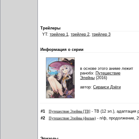
Трейлеры
YT:
трейлер 1
,
трейлер 2
,
трейлер 3
Информация о серии
в основе этого аниме лежит
ранобэ:
Путешествие
Элейны
(2016)
автор:
Сираиси Дзёги
#1
- ТВ (12 эп.), адаптация 
Путешествие Элейны [ТВ]
#2
- п/ф, продолжение, 
Путешествие Элейны (фильм)
Эпизоды