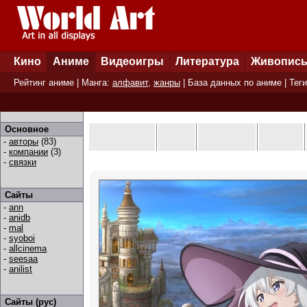
Кино
Аниме
Видеоигры
Литература
Живопис
Рейтинг аниме
| Манга:
алфавит
,
жанры
|
База данных по аниме
|
Теги
Основное
-
авторы
(83)
-
компании
(3)
-
связки
Сайты
-
ann
-
anidb
-
mal
-
syoboi
-
allcinema
-
seesaa
-
anilist
Сайты (рус)