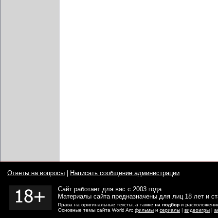
Ответы на вопросы
|
Написать сообщение администрации
Сайт работает для вас с 2003 года.
Материалы сайта предназначены для лиц 18 лет и с
Права на оригинальные тексты, а также
на подбор
и расположение
Основные темы сайта World Art:
фильмы
и
сериалы
|
видеоигры
|
а