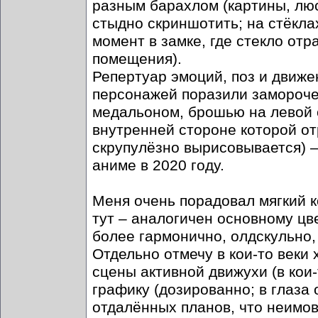
разным барахлом (картины, люст
стыдно скриншотить; на стёкл
момент в замке, где стекло от
помещения).
Репертуар эмоций, поз и движ
персонажей поразили заморочен
медальоном, брошью на левой с
внутренней стороне которой от
скрупулёзно вырисовывается) 
аниме в 2020 году.
Меня очень порадовал мягкий к
тут – аналогичен основному цве
более гармонично, олдскульно,
Отдельно отмечу в кои-то веки
сцены активной движухи (в кои
графику (дозированно; в глаза 
отдалённых планов, что неимов