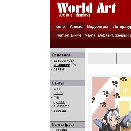
Кино
Аниме
Видеоигры
Литерату
Рейтинг аниме
| Манга:
алфавит
,
жанры
|
Основное
-
авторы
(82)
-
компании
(9)
-
связки
Сайты
-
ann
-
anidb
-
mal
-
syoboi
-
allcinema
-
seesaa
Сайты (рус)
-
fansubs