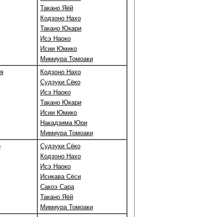
Такано Яёй
Кодзоно Нахо
Такано Юкари
Исэ Наоко
Исии Юмико
Мимиура Томоаки
ая
Кодзоно Нахо
Судзуки Сёко
Исэ Наоко
Такано Юкари
Исии Юмико
Накадзима Юри
Мимиура Томоаки
о
Судзуки Сёко
Кодзоно Нахо
Исэ Наоко
Исикава Сёси
Сакоэ Сара
Такано Яёй
Мимиура Томоаки