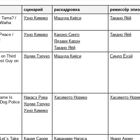
сценарий
раскадровка
режиссёр эпиз
 Tama? /
Уэно Кимико
Мацуда Киёси
Такано Яёй
 Waiha
Peace /
Уэно Кимико
Канэко Синго
Такано Яёй
h
Ядзаки Карэн
Такано Яёй
 on Third
Уцуми Тэруко
Мацуда Киёси
Синдо Ёхэй
est Guy on
Name Is
Накасэ Рика
Хасимото Норико
Хасимото Нори
 Dog Police
Уцуми Тэруко
Уэно Кимико
 Let`s Take
Каная Саори
Каванами Нагиса
Увано Аюму