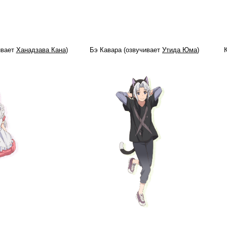
ивает
Ханадзава Кана
)
Бэ Кавара (озвучивает
Утида Юма
)