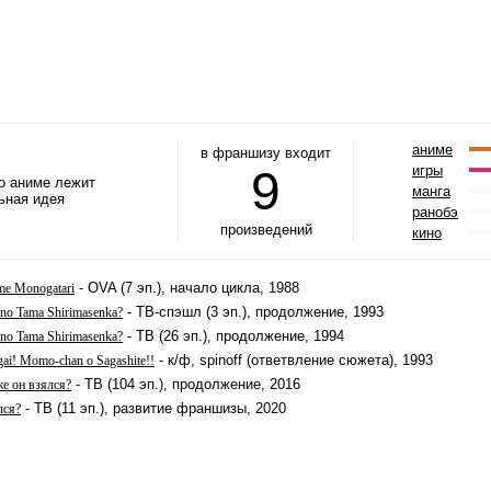
аниме
в франшизу входит
9
игры
го аниме лежит
манга
ьная идея
ранобэ
произведений
кино
- OVA (7 эп.), начало цикла, 1988
me Monogatari
- ТВ-спэшл (3 эп.), продолжение, 1993
no Tama Shirimasenka?
- ТВ (26 эп.), продолжение, 1994
no Tama Shirimasenka?
- к/ф, spinoff (ответвление сюжета), 1993
ai! Momo-chan o Sagashite!!
- ТВ (104 эп.), продолжение, 2016
же он взялся?
- ТВ (11 эп.), развитие франшизы, 2020
лся?