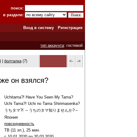
поиск:
в разделе:
Вход в систему
Регистрация
тип аккаунта
: гостевой
) |
болталка
(7)
<-
->
 же он взялся?
Uchitama?! Have You Seen My Tama?
Uchi Tama?! Uchi no Tama Shirimasenka?
うちタマ?! ～うちのタマ知りませんか?～
Япония
повседневность
ТВ (11 эп.), 25 мин.
c
10
.
01
.
2020
по
20
.
03
.
2020