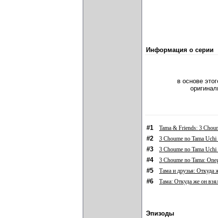
Информация о серии
в основе это
оригинал
#1
Tama & Friends: 3 Chou
#2
3 Choume no Tama Uchi 
#3
3 Choume no Tama Uchi 
#4
3 Choume no Tama: Oneg
#5
Тама и друзья: Откуда 
#6
Тама: Откуда же он взя
Эпизоды