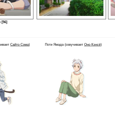
 [56]
чивает
Сайто Сома
)
Поти Ямада (озвучивает
Оно Кэнсё
)