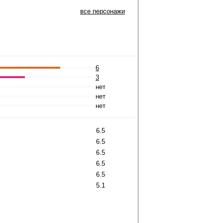
все персонажи
6
3
нет
нет
нет
6.5
6.5
6.5
6.5
6.5
5.1