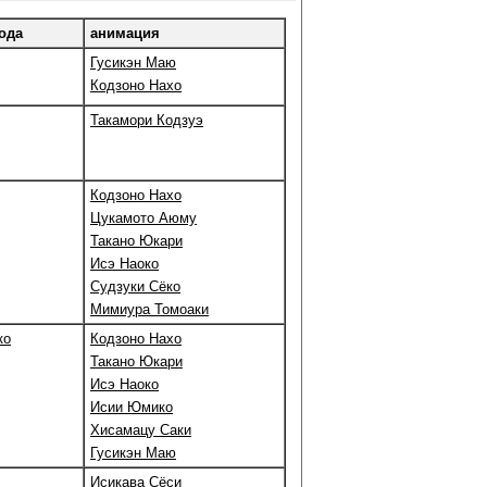
ода
анимация
Гусикэн Маю
Кодзоно Нахо
Такамори Кодзуэ
Кодзоно Нахо
Цукамото Аюму
Такано Юкари
Исэ Наоко
Судзуки Сёко
Мимиура Томоаки
ко
Кодзоно Нахо
Такано Юкари
Исэ Наоко
Исии Юмико
Хисамацу Саки
Гусикэн Маю
Исикава Сёси