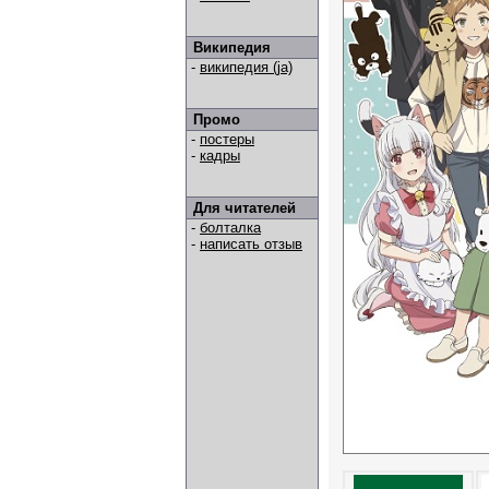
Википедия
-
википедия (ja)
Промо
-
постеры
-
кадры
Для читателей
-
болталка
-
написать отзыв