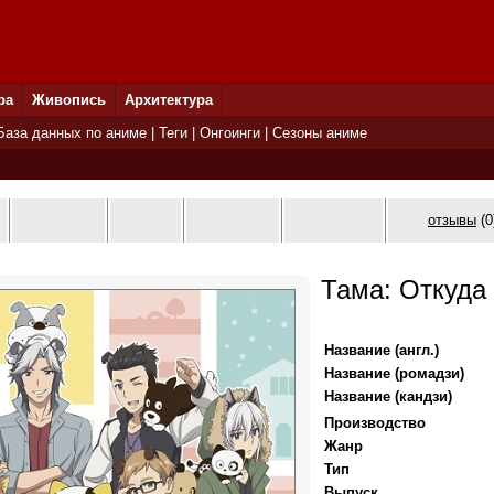
ра
Живопись
Архитектура
База данных по аниме
|
Теги
|
Онгоинги
|
Сезоны аниме
отзывы
(0
Тама: Откуда
Название (англ.)
Название (ромадзи)
Название (кандзи)
Производство
Жанр
Тип
Выпуск