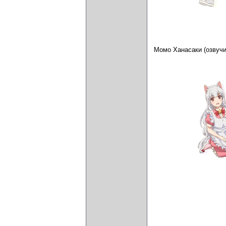
Момо Ханасаки (озвуч