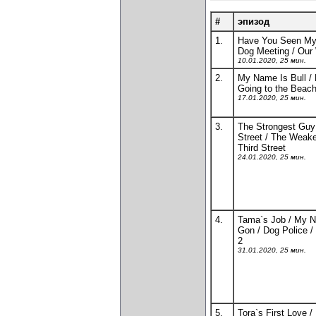
#
эпизод
1.
Have You Seen My
Dog Meeting / Our
10.01.2020, 25 мин.
2.
My Name Is Bull / 
Going to the Beac
17.01.2020, 25 мин.
3.
The Strongest Guy
Street / The Weak
Third Street
24.01.2020, 25 мин.
4.
Tama`s Job / My 
Gon / Dog Police /
2
31.01.2020, 25 мин.
5.
Tora`s First Love /