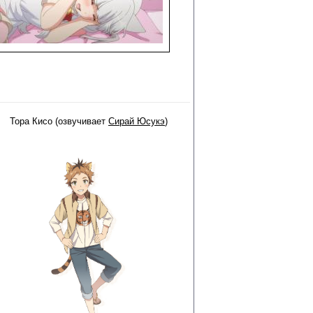
Тора Кисо (озвучивает
Сирай Юсукэ
)