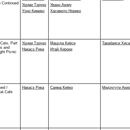
e Continued
Уцуми Тэруко
Увано Аюму
Уэно Кимико
Хасимото Норико
 Cats, Part
Уцуми Тэруко
Мацуда Киёси
Такабаяси Хис
gs and
Накасэ Рика
Итай Хироки
ght Picnic
ed /
Накасэ Рика
Саяма Киёко
Мидзугути Аки
Cat Cafe