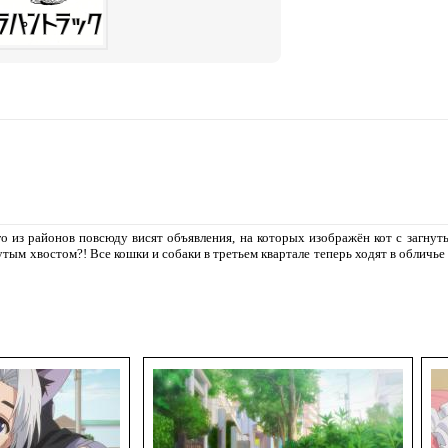
го из районов повсюду висят объявления, на которых изображён кот с загну
ым хвостом?! Все кошки и собаки в третьем квартале теперь ходят в обличье