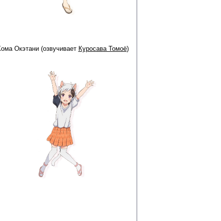
Кома Окэтани (озвучивает
Куросава Томоё
)