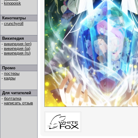
-
kinopoisk
Кинотеатры
-
crunchyroll
Википедия
-
википедия (en)
-
википедия (ja)
-
википедия (ru)
Промо
-
постеры
-
кадры
Для читателей
-
болталка
-
написать отзыв