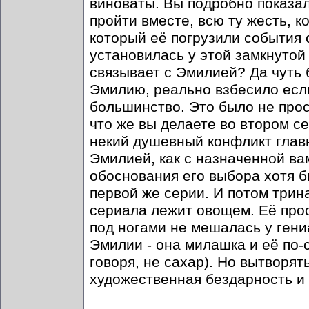
виноваты. Вы подробно показа
пройти вместе, всю ту жесть, 
который её погрузили события 
установилась у этой замкнутой
связывает с Эмилией? Да чуть б
Эмилию, реально взбесило есл
большинство. Это было не прос
что же вы делаете во втором 
некий душевный конфликт главн
Эмилией, как с назначенной ва
обоснования его выбора хотя б
первой же серии. И потом три
сериала лежит овощем. Её прос
под ногами не мешалась у гени
Эмилии - она милашка и её по-с
говоря, не сахар). Но вытворят
художественная бездарность и 