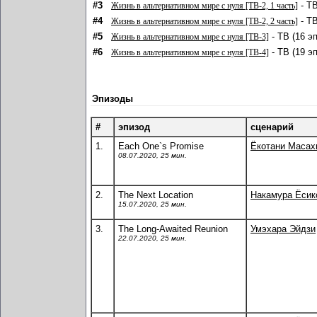
#3
- ТВ
Жизнь в альтернативном мире с нуля [ТВ-2, 1 часть]
#4
- ТВ
Жизнь в альтернативном мире с нуля [ТВ-2, 2 часть]
#5
- ТВ (16 э
Жизнь в альтернативном мире с нуля [ТВ-3]
#6
- ТВ (19 э
Жизнь в альтернативном мире с нуля [ТВ-4]
Эпизоды
#
эпизод
сценарий
1.
Each One`s Promise
Ёкотани Масах
08.07.2020, 25 мин.
2.
The Next Location
Накамура Ёсик
15.07.2020, 25 мин.
3.
The Long-Awaited Reunion
Умэхара Эйдзи
22.07.2020, 25 мин.