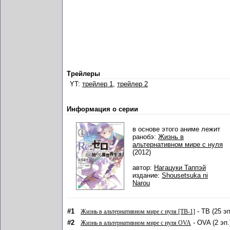
Трейлеры
YT:
трейлер 1
,
трейлер 2
Информация о серии
в основе этого аниме лежит
ранобэ:
Жизнь в
альтернативном мире с нуля
(2012)
автор:
Нагацуки Таппэй
издание:
Shousetsuka ni
Narou
#1
- ТВ (25 э
Жизнь в альтернативном мире с нуля [ТВ-1]
#2
- OVA (2 эп.
Жизнь в альтернативном мире с нуля OVA