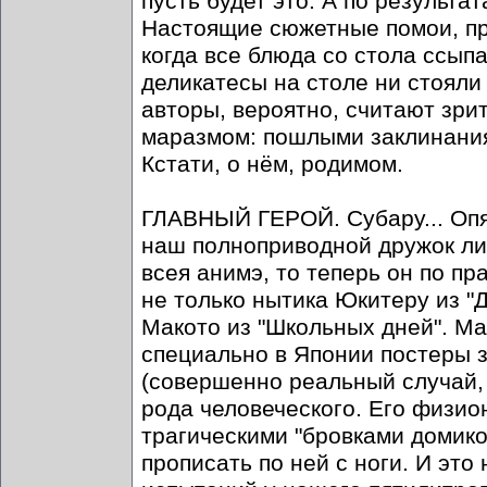
пусть будет это. А по результ
Настоящие сюжетные помои, при
когда все блюда со стола ссып
деликатесы на столе ни стояли 
авторы, вероятно, считают зри
маразмом: пошлыми заклинаниям
Кстати, о нём, родимом.
ГЛАВНЫЙ ГЕРОЙ. Субару... Опят
наш полноприводной дружок ли
всея анимэ, то теперь он по п
не только нытика Юкитеру из "
Макото из "Школьных дней". Мак
специально в Японии постеры з
(совершенно реальный случай, 
рода человеческого. Его физи
трагическими "бровками домико
прописать по ней с ноги. И это