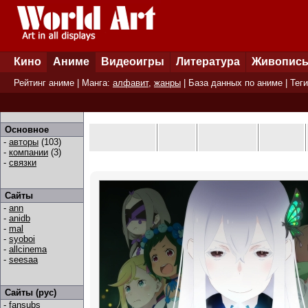
Кино
Аниме
Видеоигры
Литература
Живопис
Рейтинг аниме
| Манга:
алфавит
,
жанры
|
База данных по аниме
|
Теги
Основное
-
авторы
(103)
-
компании
(3)
-
связки
Сайты
-
ann
-
anidb
-
mal
-
syoboi
-
allcinema
-
seesaa
Сайты (рус)
-
fansubs