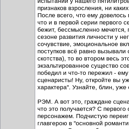
испытаний у нашего пятилитров
признаков взросления, ни каки
После всего, что ему довелось 
что и в первой серии первого 
бежит, бессмысленно мечется, п
сезоне развития личности у не
сочувствие, эмоциональное вкл
поступков всё равно вызывали 
скотства), то во втором весь эт
экзальтированное существо сов
победил и что-то пережил - ему
сценаристы! Ну, откройте вы уж
характера". Узнайте, блин, уже
РЭМ. А вот это, граждане сцена
что это получается? С первог
персонажем. Подчистую переиг
главгерою в "основной романти