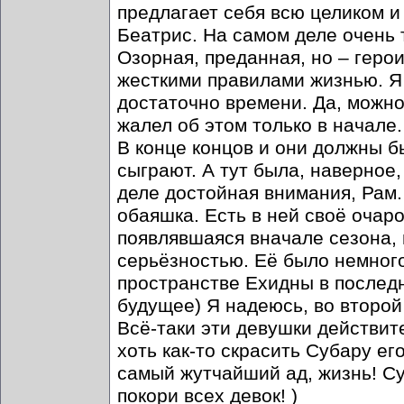
предлагает себя всю целиком и
Беатрис. На самом деле очень 
Озорная, преданная, но – геро
жесткими правилами жизнью. Я 
достаточно времени. Да, можно 
жалел об этом только в начале.
В конце концов и они должны б
сыграют. А тут была, наверное
деле достойная внимания, Рам.
обаяшка. Есть в ней своё очаро
появлявшаяся вначале сезона,
серьёзностью. Её было немного,
пространстве Ехидны в послед
будущее) Я надеюсь, во второй 
Всё-таки эти девушки действит
хоть как-то скрасить Субару е
самый жутчайший ад, жизнь! Су
покори всех девок! )