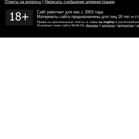
Ответы на вопросы
|
Написать сообщение администрации
Сайт работает для вас с 2003 года.
Материалы сайта предназначены для лиц 18 лет и с
Права на оригинальные тексты, а также
на подбор
и расположение
Основные темы сайта World Art:
фильмы
и
сериалы
|
видеоигры
|
а