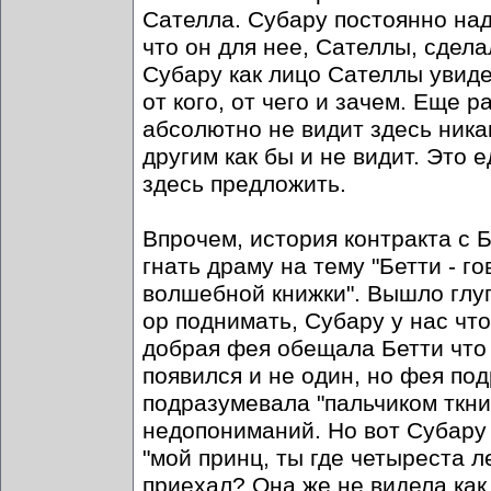
Сателла. Субару постоянно над
что он для нее, Сателлы, сдел
Субару как лицо Сателлы увидел
от кого, от чего и зачем. Еще р
абсолютно не видит здесь никак
другим как бы и не видит. Это 
здесь предложить.
Впрочем, история контракта с 
гнать драму на тему "Бетти - г
волшебной книжки". Вышло глупо
ор поднимать, Субару у нас чт
добрая фея обещала Бетти что е
появился и не один, но фея по
подразумевала "пальчиком ткнит
недопониманий. Но вот Субару 
"мой принц, ты где четыреста л
приехал? Она же не видела как