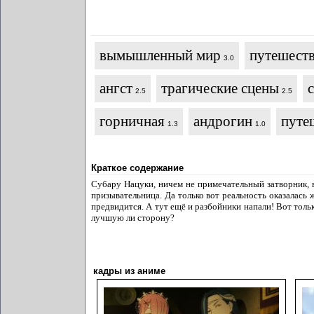
вымышленный мир
путешеств
3.0
ангст
трагические сцены
2.5
2.5
горничная
андрогин
путе
1.3
1.0
Краткое содержание
Субару Нацуки, ничем не примечательный затворник, вд
призывательница. Да только вот реальность оказалась ж
предвидится. А тут ещё и разбойники напали! Вот толь
лучшую ли сторону?
кадры из аниме