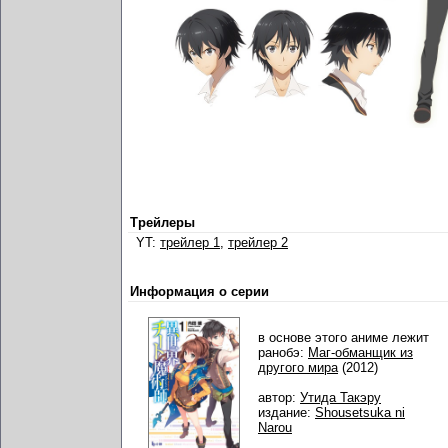
Трейлеры
YT:
трейлер 1
,
трейлер 2
Информация о серии
в основе этого аниме лежит
ранобэ:
Маг-обманщик из
другого мира
(2012)
автор:
Утида Такэру
издание:
Shousetsuka ni
Narou