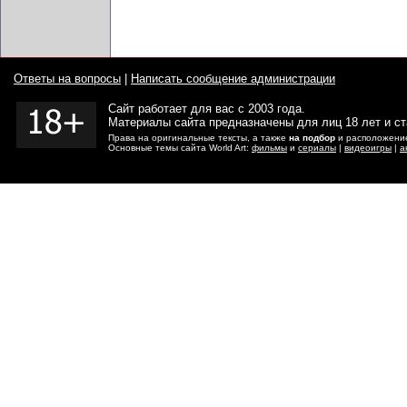
Ответы на вопросы
|
Написать сообщение администрации
Сайт работает для вас с 2003 года.
Материалы сайта предназначены для лиц 18 лет и с
Права на оригинальные тексты, а также
на подбор
и расположение
Основные темы сайта World Art:
фильмы
и
сериалы
|
видеоигры
|
а