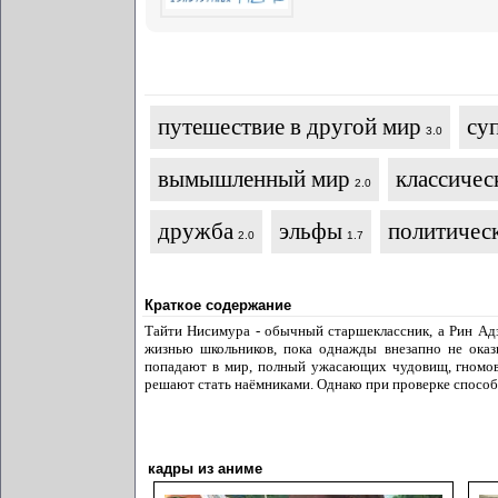
путешествие в другой мир
су
3.0
вымышленный мир
классичес
2.0
дружба
эльфы
политичес
2.0
1.7
Краткое содержание
Тайти Нисимура - обычный старшеклассник, а Рин Ад
жизнью школьников, пока однажды внезапно не оказы
попадают в мир, полный ужасающих чудовищ, гномов,
решают стать наёмниками. Однако при проверке способ
кадры из аниме