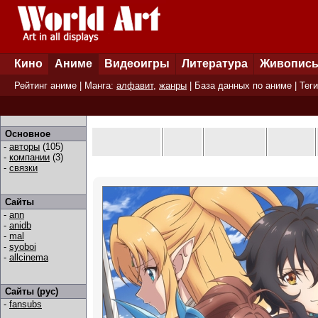
Кино
Аниме
Видеоигры
Литература
Живопис
Рейтинг аниме
| Манга:
алфавит
,
жанры
|
База данных по аниме
|
Теги
Основное
-
авторы
(105)
-
компании
(3)
-
связки
Сайты
-
ann
-
anidb
-
mal
-
syoboi
-
allcinema
Сайты (рус)
-
fansubs