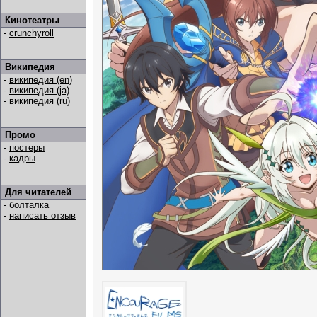
Кинотеатры
-
crunchyroll
Википедия
-
википедия (en)
-
википедия (ja)
-
википедия (ru)
Промо
-
постеры
-
кадры
Для читателей
-
болталка
-
написать отзыв