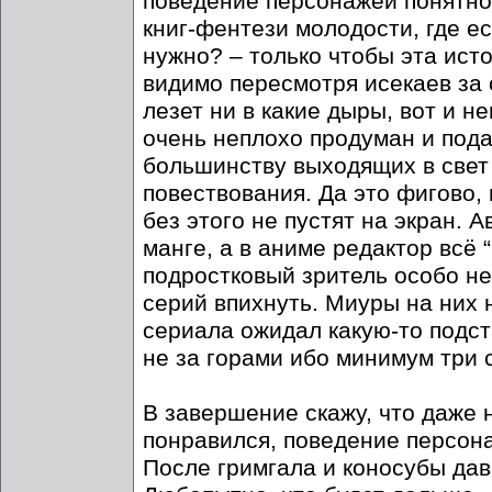
поведение персонажей понятно
книг-фентези молодости, где е
нужно? – только чтобы эта ис
видимо пересмотря исекаев за 
лезет ни в какие дыры, вот и н
очень неплохо продуман и пода
большинству выходящих в свет 
повествования. Да это фигово,
без этого не пустят на экран. 
манге, а в аниме редактор всё
подростковый зритель особо не
серий впихнуть. Миуры на них н
сериала ожидал какую-то подст
не за горами ибо минимум три 
В завершение скажу, что даже
понравился, поведение персона
После гримгала и коносубы дав