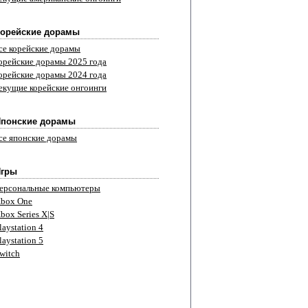
орейские дорамы
се корейские дорамы
орейские дорамы 2025 года
орейские дорамы 2024 года
екущие корейские онгоинги
понские дорамы
се японские дорамы
Игры
ерсональные компьютеры
box One
box Series X|S
laystation 4
laystation 5
witch