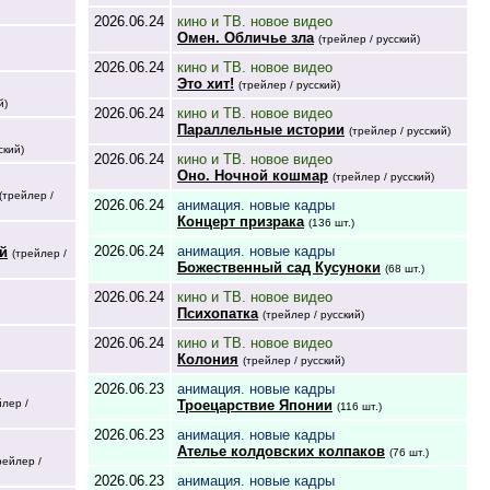
2026.06.24
кино и ТВ. новое видео
Омен. Обличье зла
(трейлер / русский)
2026.06.24
кино и ТВ. новое видео
Это хит!
(трейлер / русский)
й)
2026.06.24
кино и ТВ. новое видео
Параллельные истории
(трейлер / русский)
ский)
2026.06.24
кино и ТВ. новое видео
Оно. Ночной кошмар
(трейлер / русский)
(трейлер /
2026.06.24
анимация. новые кадры
Концерт призрака
(136 шт.)
2026.06.24
анимация. новые кадры
й
(трейлер /
Божественный сад Кусуноки
(68 шт.)
2026.06.24
кино и ТВ. новое видео
Психопатка
(трейлер / русский)
2026.06.24
кино и ТВ. новое видео
Колония
(трейлер / русский)
2026.06.23
анимация. новые кадры
йлер /
Троецарствие Японии
(116 шт.)
2026.06.23
анимация. новые кадры
Ателье колдовских колпаков
(76 шт.)
рейлер /
2026.06.23
анимация. новые кадры