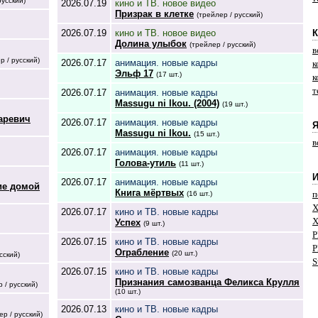
русский)
2026.07.19
кино и ТВ. новое видео
Призрак в клетке
(трейлер / русский)
2026.07.19
кино и ТВ. новое видео
К
Долина улыбок
(трейлер / русский)
в
р / русский)
2026.07.17
анимация. новые кадры
к
Эльф 17
(17 шт.)
к
т
2026.07.17
анимация. новые кадры
Massugu ni Ikou. (2004)
(19 шт.)
аревич
2026.07.17
анимация. новые кадры
Я
Massugu ni Ikou.
(15 шт.)
в
2026.07.17
анимация. новые кадры
Голова-утиль
(11 шт.)
2026.07.17
анимация. новые кадры
ие домой
Книга мёртвых
п
(16 шт.)
X
2026.07.17
кино и ТВ. новые кадры
X
Успех
(9 шт.)
P
2026.07.15
кино и ТВ. новые кадры
P
Ограбление
(20 шт.)
сский)
S
2026.07.15
кино и ТВ. новые кадры
Признания самозванца Феликса Крулля
 / русский)
(10 шт.)
2026.07.13
кино и ТВ. новые кадры
ер / русский)