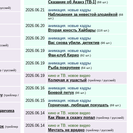
Сказание об Аканэ [ТВ-1]
(68 шт.)
русский)
2026.06.21
анимация. новые кадры
Наблюдения за невестой-злодейкой
(68
шт.)
2026.06.20
анимация. новые кадры
Вторая юность Хайбары
(116 шт.)
2026.06.20
анимация. новые кадры
Вас снова убили, детектив
(96 шт.)
сский)
2026.06.19
анимация. новые кадры
Фан-клуб Кирио
(92 шт.)
2026.06.19
анимация. новые кадры
Рыба покрупнее
(64 шт.)
р / русский)
2026.06.19
кино и ТВ. новое видео
Колючая и ушастый
(трейлер / русский)
2026.06.16
анимация. новые кадры
Боевой петух
(96 шт.)
ву
(трейлер /
2026.06.15
анимация. новые кадры
Горничная, любящая покушать
(68 шт.)
данчика
2026.06.14
кино и ТВ. новое видео
Как Иван в сказку попал
(трейлер / русский)
2026.06.14
кино и ТВ. новое видео
ок
(трейлер
Мечтать не вредно
(трейлер / русский)