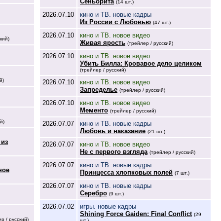
Сеньорита
(14 шт.)
2026.07.10
кино и ТВ. новые кадры
Из России с Любовью
(47 шт.)
2026.07.10
кино и ТВ. новое видео
кий)
Живая ярость
(трейлер / русский)
2026.07.10
кино и ТВ. новое видео
Убить Билла: Кровавое дело целиком
(трейлер / русский)
й)
2026.07.10
кино и ТВ. новое видео
Запределье
(трейлер / русский)
2026.07.10
кино и ТВ. новое видео
Мементо
(трейлер / русский)
й)
2026.07.07
кино и ТВ. новые кадры
Любовь и наказание
(21 шт.)
 из
2026.07.07
кино и ТВ. новое видео
Не с первого взгляда
(трейлер / русский)
2026.07.07
кино и ТВ. новые кадры
ное
Принцесса хлопковых полей
(7 шт.)
2026.07.07
кино и ТВ. новые кадры
Серебро
(9 шт.)
2026.07.02
игры. новые кадры
Shining Force Gaiden: Final Conflict
(29
р / русский)
шт.)