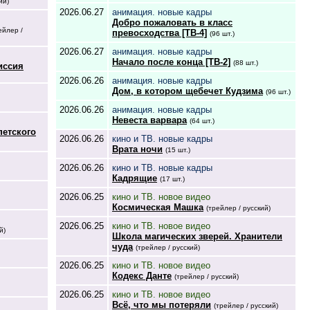
ий)
2026.06.27
анимация. новые кадры
Добро пожаловать в класс
ейлер /
превосходства [ТВ-4]
(96 шт.)
2026.06.27
анимация. новые кадры
Начало после конца [ТВ-2]
(88 шт.)
иссия
2026.06.26
анимация. новые кадры
Дом, в котором щебечет Кудзима
(96 шт.)
2026.06.26
анимация. новые кадры
Невеста варвара
(64 шт.)
петского
2026.06.26
кино и ТВ. новые кадры
Врата ночи
(15 шт.)
2026.06.26
кино и ТВ. новые кадры
Кадрящие
(17 шт.)
2026.06.25
кино и ТВ. новое видео
Космическая Машка
(трейлер / русский)
2026.06.25
кино и ТВ. новое видео
й)
Школа магических зверей. Хранители
чуда
(трейлер / русский)
2026.06.25
кино и ТВ. новое видео
Кодекс Данте
(трейлер / русский)
2026.06.25
кино и ТВ. новое видео
Всё, что мы потеряли
(трейлер / русский)