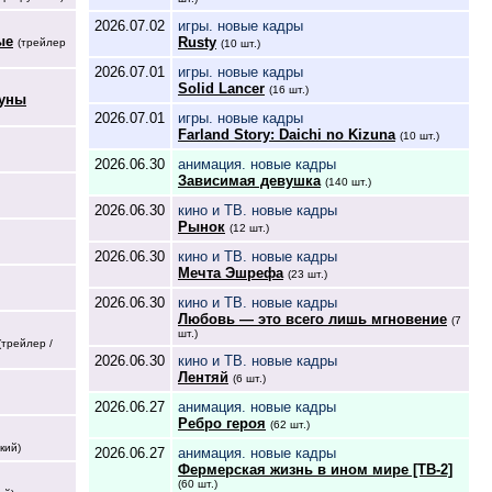
2026.07.02
игры. новые кадры
ые
Rusty
(трейлер
(10 шт.)
2026.07.01
игры. новые кадры
Solid Lancer
(16 шт.)
Луны
2026.07.01
игры. новые кадры
Farland Story: Daichi no Kizuna
(10 шт.)
2026.06.30
анимация. новые кадры
Зависимая девушка
(140 шт.)
2026.06.30
кино и ТВ. новые кадры
Рынок
(12 шт.)
2026.06.30
кино и ТВ. новые кадры
Мечта Эшрефа
(23 шт.)
2026.06.30
кино и ТВ. новые кадры
Любовь — это всего лишь мгновение
(7
шт.)
(трейлер /
2026.06.30
кино и ТВ. новые кадры
Лентяй
(6 шт.)
2026.06.27
анимация. новые кадры
Ребро героя
(62 шт.)
кий)
2026.06.27
анимация. новые кадры
Фермерская жизнь в ином мире [ТВ-2]
(60 шт.)