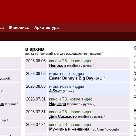
ра
Живопись
Архитектура
К
в архив
лента обновлений для уже вышедших произведений
в
2026.08.06
кино и ТВ. новое видео
с
Непокой
(трейлер / русский)
с
ф
2026.08.03
игры. новые кадры
Easter Bunny's Big Day
ф
усский)
(16 шт.)
с
2026.08.03
игры. новые кадры
с
J-Swat
ий)
(25 шт.)
п
2026.07.31
кино и ТВ. новое видео
ок
Надежда
(трейлер
(трейлер / русский)
А
2026.07.31
кино и ТВ. новое видео
Дни Сакамото
(трейлер / русский)
в
йлер /
с
2026.07.24
кино и ТВ. новое видео
Мужчина и женщина
с
(трейлер / русский)
т