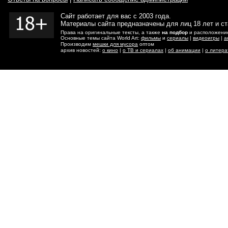
Сайт работает для вас с 2003 года.
Материалы сайта предназначены для лиц 18 лет и с
Права на оригинальные тексты, а также
на подбор
и расположение
Основные темы сайта World Art:
фильмы
и
сериалы
|
видеоигры
|
а
Производим
мешки для мусора
оптом
архив новостей:
о кино
|
о ТВ и сериалах
|
об анимации
|
о литера