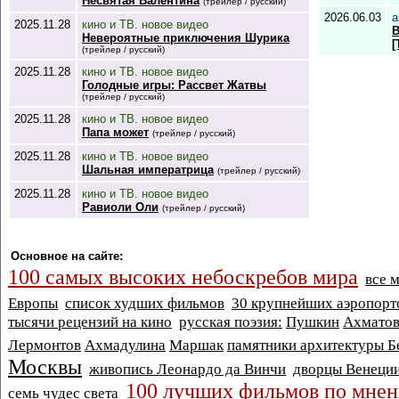
Несвятая Валентина
(трейлер / русский)
2026.06.03
а
2025.11.28
кино и ТВ. новое видео
В
Невероятные приключения Шурика
[
(трейлер / русский)
2025.11.28
кино и ТВ. новое видео
Голодные игры: Рассвет Жатвы
(трейлер / русский)
2025.11.28
кино и ТВ. новое видео
Папа может
(трейлер / русский)
2025.11.28
кино и ТВ. новое видео
Шальная императрица
(трейлер / русский)
2025.11.28
кино и ТВ. новое видео
Равиоли Оли
(трейлер / русский)
Основное на сайте:
100 самых высоких небоскребов мира
все 
Европы
список худших фильмов
30 крупнейших аэропорт
тысячи рецензий на кино
русская поэзия:
Пушкин
Ахматов
Лермонтов
Ахмадулина
Маршак
памятники архитектуры Б
Москвы
живопись Леонардо да Винчи
дворцы Венеци
100 лучших фильмов по мнен
семь чудес света